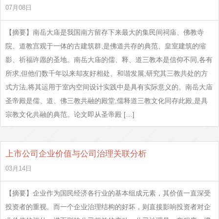
07月08日
【摘要】南岳大庙是我国南方留存下来最大的集民间祠庙、佛教寺
院、道教宫观于一体的古建筑群,是佛道共存的典范、皇室建筑的缩
影、祈福许愿的圣地。南岳大庙的儒、释、道三教本是信仰不同,各有
所求,但他们数千年以来却友好相处、和谐发展,研究其三教共处的方
式方法,将其运用于室内空间设计实践中是具有实际意义的。南岳大庙
圣帝殿是儒、道、佛三教共融的殿堂,儒释道三教文化同存此殿,是具
宗教文化共融的典范。论文即从圣帝殿 […]
上市公司企业价值与公司治理关联分析
03月14日
【摘要】企业作为国民经济各行业的基本组成元素，其价值一直深受
投资者的重视。而一个企业治理结构的好坏，则直接影响投资者对企