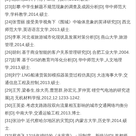
[23]彭攀.中学生解题不规范现象的调查及成因分析[D].华中师范大
学,学科教学,2014,硕士.
[24]张雪丽.接受美学视角下《围城》中喻体意象的英译研究[D].西北
师范大学,英语语言文学,2013,硕士.
[25]李寒.河北省旅游城市化现状及发展对策分析[D].燕山大学,旅游
管理,2014,硕士.
[26]胡剑.基于商业智能的客户关系管理研究[D].合肥工业大学,2004.
[27]彭菁.基于GIS的教育均等化分析[D].华中师范大学,人文地理
学,2013,硕士.
[28]刘宁.LNG船液货装卸模拟器装货过程仿真[D].大连海事大学,交
通信息工程及控制,2013,硕士.
[29]王芳,梁春生,徐大亮,曹慧群,孙宏元,罗仲宽.锂空气电池的研究进
展[J].无机材料学报,2012,12:1233-1242.
[30]王英姿.考虑支路路段双向流量相互影响的城市交通网络均衡分
析[D].中南大学,交通运输工程,2013,博士.
[31]张治中.近代察哈尔地区的灾荒[D].内蒙古大学,历史学,2014,硕
士.
[32]易凌飞.1215年缔结的《大宪章》：旧制度，新统治[D].首都师