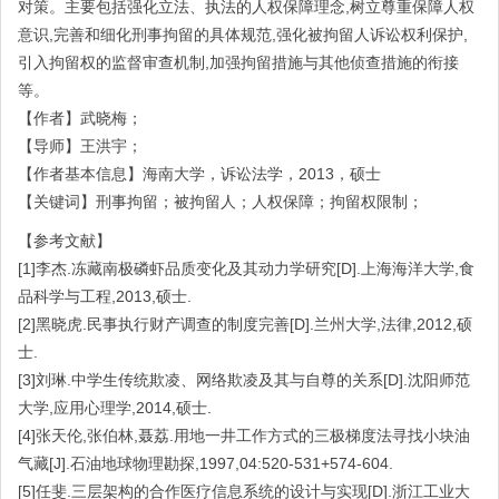
对策。主要包括强化立法、执法的人权保障理念,树立尊重保障人权
意识,完善和细化刑事拘留的具体规范,强化被拘留人诉讼权利保护,
引入拘留权的监督审查机制,加强拘留措施与其他侦查措施的衔接
等。
【作者】武晓梅；
【导师】王洪宇；
【作者基本信息】海南大学，诉讼法学，2013，硕士
【关键词】刑事拘留；被拘留人；人权保障；拘留权限制；
【参考文献】
[1]李杰.冻藏南极磷虾品质变化及其动力学研究[D].上海海洋大学,食
品科学与工程,2013,硕士.
[2]黑晓虎.民事执行财产调查的制度完善[D].兰州大学,法律,2012,硕
士.
[3]刘琳.中学生传统欺凌、网络欺凌及其与自尊的关系[D].沈阳师范
大学,应用心理学,2014,硕士.
[4]张天伦,张伯林,聂荔.用地一井工作方式的三极梯度法寻找小块油
气藏[J].石油地球物理勘探,1997,04:520-531+574-604.
[5]任斐.三层架构的合作医疗信息系统的设计与实现[D].浙江工业大