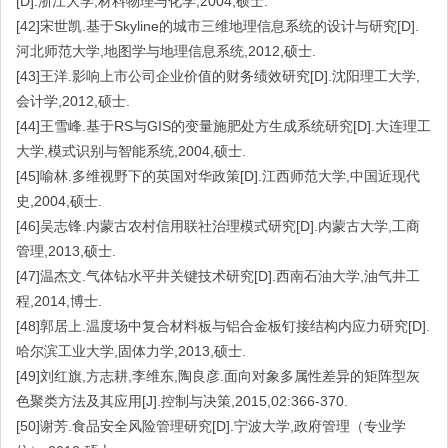
[D].浙江大学,材料物理与化学,2004,硕士.
[42]宋世凯.基于Skyline的城市三维地理信息系统的设计与研究[D].
河北师范大学,地图学与地理信息系统,2012,硕士.
[43]王洋.影响上市公司企业价值的财务绩效研究[D].沈阳理工大学,
会计学,2012,硕士.
[44]王雪峰.基于RS与GIS的变量施肥处方生成系统研究[D].大连理工
大学,模式识别与智能系统,2004,硕士.
[45]喻林.多维视野下的英国对华政策[D].江西师范大学,中国近现代
史,2004,硕士.
[46]吴志锋.内蒙古农村信用联社治理模式研究[D].内蒙古大学,工商
管理,2013,硕士.
[47]温杰文.气体钻水平井关键技术研究[D].西南石油大学,油气井工
程,2014,博士.
[48]郭居上.温度场中复合材料板与铝合金板钉接结构内应力研究[D].
哈尔滨工业大学,固体力学,2013,硕士.
[49]刘红旗,方志耕,李维东,陶良彦.面向对象多属性差异的矩阵型灰
色聚类方法及其应用[J].控制与决策,2015,02:366-370.
[50]谢芳.食品安全风险管理研究[D].宁波大学,政府管理（专业学