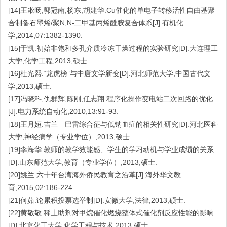
[14]王凇旸,郭冠南,杨东,胡建华.Cu催化的单电子转移活性自由基聚
合制备石墨烯/聚N,N-二甲基丙烯酰胺复合体系[J].有机化
学,2014,07:1382-1390.
[15]于凯.初始非饱和多孔介质冷冻干燥过程的实验研究[D].大连理工
大学,化学工程,2013,硕士.
[16]杜光熙.“龙虎榜”与中唐文学新变[D].河北师范大学,中国古代文
学,2013,硕士.
[17]冯晓科,仇群辉,陈刚,任志翔.程序化操作变电站二次回路的优化
[J].电力系统自动化,2010,13:91-93.
[18]王月姮.吉兰—巴雷综合征与低钠血症的相关性研究[D].河北医科
大学,神经病学（专业学位）,2013,硕士.
[19]李海华.教师的教学效能感、学生的学习动机与学业成绩的关系
[D].山东师范大学,教育（专业学位）,2013,硕士.
[20]姚兰.六十年台湾海外侨民教育之沿革[J].海外华文教
育,2015,02:186-224.
[21]何茹.论累积投票选举制[D].安徽大学,法律,2013,硕士.
[22]黄敬敬.稀土助剂对甲烷催化燃烧整体式催化剂反应性能的影响
[D].北京化工大学,化学工程与技术,2013,硕士.