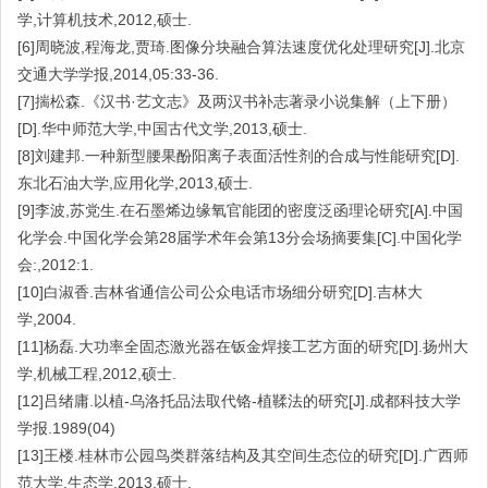
学,计算机技术,2012,硕士.
[6]周晓波,程海龙,贾琦.图像分块融合算法速度优化处理研究[J].北京
交通大学学报,2014,05:33-36.
[7]揣松森.《汉书·艺文志》及两汉书补志著录小说集解（上下册）
[D].华中师范大学,中国古代文学,2013,硕士.
[8]刘建邦.一种新型腰果酚阳离子表面活性剂的合成与性能研究[D].
东北石油大学,应用化学,2013,硕士.
[9]李波,苏党生.在石墨烯边缘氧官能团的密度泛函理论研究[A].中国
化学会.中国化学会第28届学术年会第13分会场摘要集[C].中国化学
会:,2012:1.
[10]白淑香.吉林省通信公司公众电话市场细分研究[D].吉林大
学,2004.
[11]杨磊.大功率全固态激光器在钣金焊接工艺方面的研究[D].扬州大
学,机械工程,2012,硕士.
[12]吕绪庸.以植-乌洛托品法取代铬-植鞣法的研究[J].成都科技大学
学报.1989(04)
[13]王楼.桂林市公园鸟类群落结构及其空间生态位的研究[D].广西师
范大学,生态学,2013,硕士.