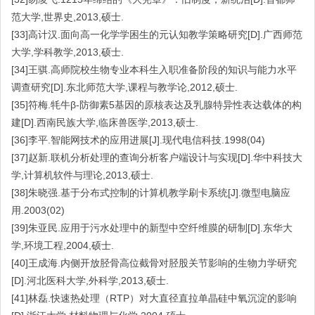
范大学,世界史,2013,硕士.
[33]高计汉.面向高一化学学困生的元认知教学策略研究[D].广西师范
大学,学科教学,2013,硕士.
[34]王骐.高师院校生物专业本科生入职准备阶段的知识与能力水平
调查研究[D].东北师范大学,课程与教学论,2012,硕士.
[35]符梅.牦牛β-防御素5基因的原核表达及乳腺特异性表达载体的构
建[D].西南民族大学,临床兽医学,2013,硕士.
[36]李平.智能网技术的应用进展[J].现代电信科技.1998(04)
[37]赵新.联机分析处理的查询分析客户端设计与实现[D].华中科技大
学,计算机软件与理论,2013,硕士.
[38]朱晓强.基于分布式控制的计算机教学刷卡系统[J].微型电脑应
用.2003(02)
[39]朱亚民.应用于污水处理中的新型中空纤维膜的研制[D].东华大
学,环境工程,2004,硕士.
[40]王成海.内侧开放胫骨高位截骨对胫股关节影响的生物力学研究
[D].河北医科大学,外科学,2013,硕士.
[41]林磊.快速热处理（RTP）对大直径直拉单晶硅中氧沉淀的影响