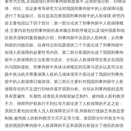
要求为主线,从我国现行的刑事拘留制度着手,运用价值分析、归纳演
绎、对比、实证参考等研究方法对我国刑事拘留中的人权保障问题
进行了有益探讨。旨在提高完善我国刑事拘留中的人权保障,研究内
容主要包括以下四个部分：第一部分论述了刑事拘留中人权保障概
述,主要内容包括刑事拘留的基本概念和程序规定以及域外国家和地
区相关强制到案措施的介绍；刑事拘留中涉及的人权种类；从刑事
拘留的功能目标、自身特点和实践现状三个方面论述了刑事拘留中
加强人权保障的必要性等内容。第二部分客观的论述了我国刑事拘
留中人权保障的立法发展与进步。分别从人权保障理念逐步实现国
内与国际接轨、刑事拘留中具体法律规定的完善与进步以及司法实
践中执法机关尊重保障人权的几项体现等方面论述了我国对刑事拘
留中的人权保障日臻加强。第三部分主要针对我国刑事拘留中人权
保障存在的不足进行归纳并展开原因分析。分别从刑事拘留的适用
具有普遍性、长期性,侦查机关拘留权缺乏制约、被拘留人权利救济
不力、律师辩护权执行不到位等方面论述了人权保障的不足之处；
原因主要包括侦查人员人权保障意识不强,拘留权行使缺乏有效监督
制衡,被拘留人的权利救济方式不足等方面。第四部分针对前文中论
述的我国刑事拘留中人权保障的不足和原因分析提出了相应的加强