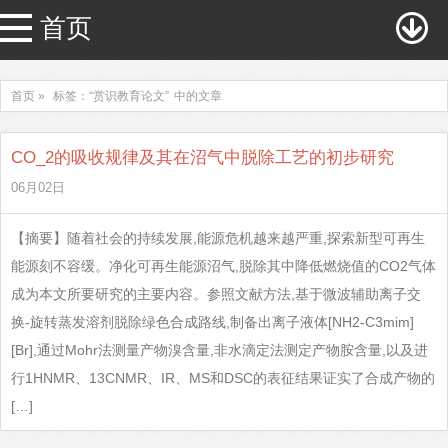
首页
首页 »
标签：“赏识教育论文”
中的文章
CO_2的吸收规律及其在沼气中脱除工艺的初步研究
06月02日
【摘要】随着社会的持续发展,能源危机越来越严重,探索新型可再生
能源刻不容缓。净化可再生能源沼气,脱除其中降低燃烧值的CO2气体
成为本文所要研究的主要内容。参照文献方法,基于微波辅助离子交
换-旋转蒸发溶剂脱除绿色合成路线,制备出离子液体[NH2-C3mim]
[Br],通过Mohr法测量产物溴含量,非水滴定法测定产物胺含量,以及进
行1HNMR、13CNMR、IR、MS和DSC的表征结果证实了合成产物的
[…]