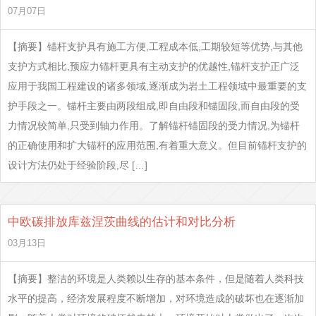
07月07日
【摘要】锚杆支护具有施工方便,工程成本低,工期较短等优势,与其他
支护方式相比,预应力锚杆更具有主动支护的优越性,锚杆支护正广泛
应用于我国工程建设的诸多领域,逐渐成为岩土工程领域中最重要的支
护手段之一。锚杆主要由两段组成,即自由段和锚固段,而自由段的受
力情况较简单,只受到轴力作用。了解锚杆锚固段的受力情况,为锚杆
的正确使用和扩大锚杆的应用范围,有着重大意义。但目前锚杆支护的
设计方法仍处于经验阶段,尽 […]
中欧碳排放库兹涅茨曲线的估计和对比分析
03月13日
【摘要】整洁的环境是人类赖以生存的基本条件，但是随着人类科技
水平的提高，经济发展程度不断增加，对环境造成的破坏也在逐渐加