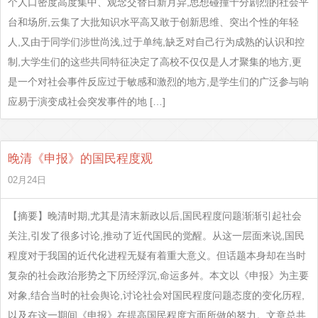
个人口密度高度集中、观念交替日新月异,思想碰撞十分剧烈的社会平
台和场所,云集了大批知识水平高又敢于创新思维、突出个性的年轻
人,又由于同学们涉世尚浅,过于单纯,缺乏对自己行为成熟的认识和控
制,大学生们的这些共同特征决定了高校不仅仅是人才聚集的地方,更
是一个对社会事件反应过于敏感和激烈的地方,是学生们的广泛参与响
应易于演变成社会突发事件的地 […]
晚清《申报》的国民程度观
02月24日
【摘要】晚清时期,尤其是清末新政以后,国民程度问题渐渐引起社会
关注,引发了很多讨论,推动了近代国民的觉醒。从这一层面来说,国民
程度对于我国的近代化进程无疑有着重大意义。但话题本身却在当时
复杂的社会政治形势之下历经浮沉,命运多舛。本文以《申报》为主要
对象,结合当时的社会舆论,讨论社会对国民程度问题态度的变化历程,
以及在这一期间《申报》在提高国民程度方面所做的努力。文章总共