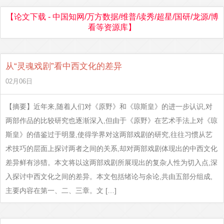
【论文下载 - 中国知网/万方数据/维普/读秀/超星/国研/龙源/博
看等资源库】
从“灵魂戏剧”看中西文化的差异
02月06日
【摘要】近年来,随着人们对《原野》和《琼斯皇》的进一步认识,对
两部作品的比较研究也逐渐深入,但由于《原野》在艺术手法上对《琼
斯皇》的借鉴过于明显,使得学界对这两部戏剧的研究,往往习惯从艺
术技巧的层面上探讨两者之间的关系,却对两部戏剧体现出的中西文化
差异鲜有涉猎。本文将以这两部戏剧所展现出的复杂人性为切入点,深
入探讨中西文化之间的差异。本文包括绪论与余论,共由五部分组成,
主要内容在第一、二、三章。文 […]