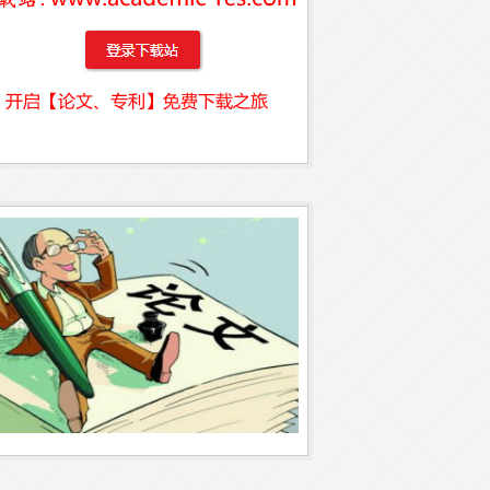
征
,
雅布赖山