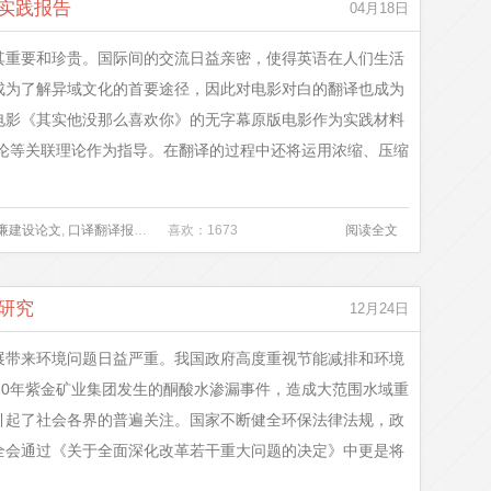
实践报告
04月18日
其重要和珍贵。国际间的交流日益亲密，使得英语在人们生活
成为了解异域文化的首要途径，因此对电影对白的翻译也成为
电影《其实他没那么喜欢你》的无字幕原版电影作为实践材料
理论等关联理论作为指导。在翻译的过程中还将运用浓缩、压缩
廉建设论文
,
口译翻译报告
,
婚姻家庭法论文
喜欢：1673
,
小学教师教学论文
阅读全文
,
归化异化理论
,
电影翻
研究
12月24日
展带来环境问题日益严重。我国政府高度重视节能减排和环境
10年紫金矿业集团发生的酮酸水渗漏事件，造成大范围水域重
引起了社会各界的普遍关注。国家不断健全环保法律法规，政
全会通过《关于全面深化改革若干重大问题的决定》中更是将