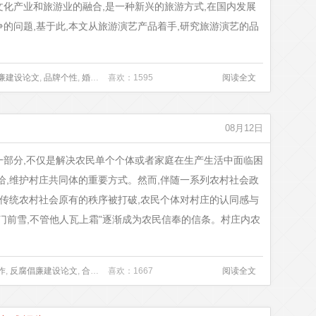
化产业和旅游业的融合,是一种新兴的旅游方式,在国内发展
的问题,基于此,本文从旅游演艺产品着手,研究旅游演艺的品
廉建设论文
,
品牌个性
,
婚姻家庭法论文
喜欢：1595
,
小学教师教学论文
,
旅游演艺
阅读全文
,
游客忠诚
08月12日
一部分,不仅是解决农民单个个体或者家庭在生产生活中面临困
给,维护村庄共同体的重要方式。然而,伴随一系列农村社会政
,传统农村社会原有的秩序被打破,农民个体对村庄的认同感与
扫门前雪,不管他人瓦上霜”逐渐成为农民信奉的信条。村庄内农
作
,
反腐倡廉建设论文
,
合作机制
喜欢：1667
,
婚姻家庭法论文
,
小学教师教学论文
阅读全文
,
幸福村落