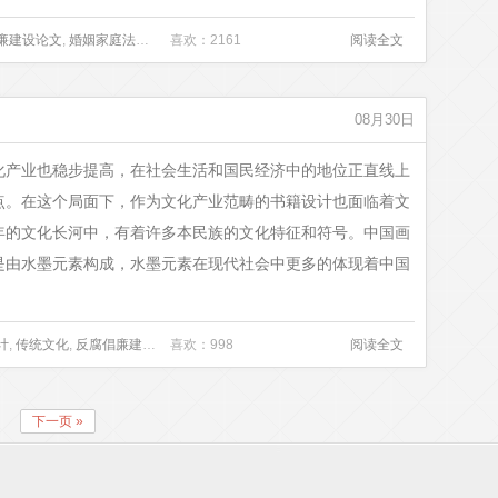
廉建设论文
,
婚姻家庭法论文
,
小学教师教学论文
喜欢：2161
,
层次分析法
,
阅读全文
平衡计分卡
,
环境绩效
,
08月30日
化产业也稳步提高，在社会生活和国民经济中的地位正直线上
点。在这个局面下，作为文化产业范畴的书籍设计也面临着文
年的文化长河中，有着许多本民族的文化特征和符号。中国画
是由水墨元素构成，水墨元素在现代社会中更多的体现着中国
计
,
传统文化
,
反腐倡廉建设论文
喜欢：998
,
婚姻家庭法论文
,
小学教师教学论文
阅读全文
,
水墨元素
,
继承
下一页 »