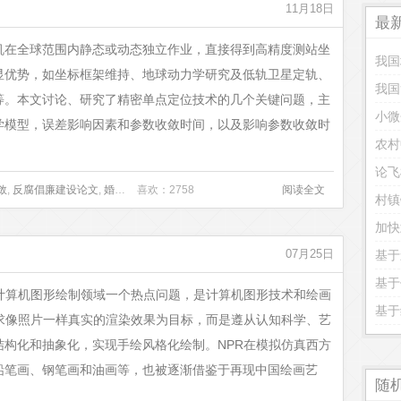
11月18日
最
机在全球范围内静态或动态独立作业，直接得到高精度测站坐
显优势，如坐标框架维持、地球动力学研究及低轨卫星定轨、
我国
等。本文讨论、研究了精密单点定位技术的几个关键问题，主
小微
学模型，误差影响因素和参数收敛时间，以及影响参数收敛时
农村
论飞
敛
,
反腐倡廉建设论文
,
婚姻家庭法论文
喜欢：2758
,
小学教师教学论文
,
抗差估计
阅读全文
,
精密单点定位
,
村镇
加快
07月25日
基于
基于
计算机图形绘制领域一个热点问题，是计算机图形技术和绘画
基于
求像照片一样真实的渲染效果为目标，而是遵从认知科学、艺
构化和抽象化，实现手绘风格化绘制。NPR在模拟仿真西方
铅笔画、钢笔画和油画等，也被逐渐借鉴于再现中国绘画艺
随