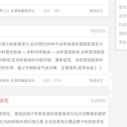
微米
费入口
,
反腐倡廉建设论文
,
婚姻家庭法论文
喜欢：596
,
小学教师教学论文
阅读全文
,
水墨动画
,
非真实感
农村
03月31日
我国
离散
强大的发展潜力,自20世纪80年代乡村旅游在我国发展至今,
村观光旅游—-乡村休闲旅游—-乡村度假旅游,乡村度假旅游
和延续,是乡村旅游的功能升级、服务提高。乡村度假旅游对
的作用。遵义市桐梓县气候凉爽、交通便利,是革命老 […]
假旅游
,
反腐倡廉建设论文
,
发展
喜欢：2749
,
婚姻家庭法论文
,
小学教师教学论文
阅读全文
,
桐梓县
研究
12月05日
性差异化、展现自我个性和发展自我逐渐成为当代消费者的愿望
买行为的影响作用日渐凸显,企业也更加注重品牌个性的差异化,