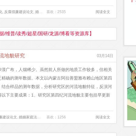
化
,
反腐倡廉建设论文
,
婚姻家庭法论文
喜欢：2535
,
小学教师教学论文
,
成熟度模型
阅读全文
,
软件行业
据/维普/读秀/超星/国研/龙源/博看等资源库】
流地貌研究
03月14日
沙漠广布，人烟稀少。虽然前人所做的地质工作较多，但相关
乏精确的测年数据。本文以内蒙古阿拉善盟雅布赖山地区第四
，结合样品的测年数据，分析研究区的河流地貌特征，反演河
得以下主要成果：1、研究区第四纪河流地貌主要包括早更新
廉建设论文
,
婚姻家庭法论文
,
小学教师教学论文
喜欢：1256
,
新构造运动
,
阅读全文
河流地貌
,
演化过程
,
特