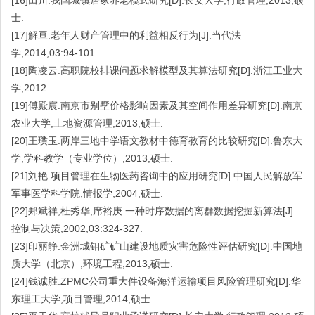
[16]田川.我国城镇居家养老模式研究[D].长安大学,行政管理,2013,硕
士.
[17]解亘.老年人财产管理中的利益相反行为[J].当代法
学,2014,03:94-101.
[18]陶凌云.高职院校排课问题求解模型及其算法研究[D].浙江工业大
学,2012.
[19]傅殿宸.南京市别墅价格影响因素及其空间作用差异研究[D].南京
农业大学,土地资源管理,2013,硕士.
[20]王璞玉.两岸三地中学语文教材中德育教育的比较研究[D].鲁东大
学,学科教学（专业学位）,2013,硕士.
[21]刘艳.项目管理在生物医药咨询中的应用研究[D].中国人民解放军
军事医学科学院,情报学,2004,硕士.
[22]郑斌祥,杜秀华,席裕庚.一种时序数据的离群数据挖掘新算法[J].
控制与决策,2002,03:324-327.
[23]印丽静.金洲城钼矿矿山建设地质灾害危险性评估研究[D].中国地
质大学（北京）,环境工程,2013,硕士.
[24]钱诚胜.ZPMC公司重大件设备海洋运输项目风险管理研究[D].华
东理工大学,项目管理,2014,硕士.