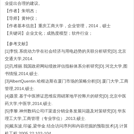
业提出合理的建议。
【作者】朱明杰；
【导师】黄钟仪；
【作者基本信息】重庆工商大学，企业管理，2014，硕士
【关键词】企业文化；成熟度模型；软件行业；
【参考文献】
[1]李悦.系统动力学在社会经济与用电趋势的关联分析研究[D].北京
交通大学,2014.
[2]孔维丽.我国政府网站绩效评估指标体系分析研究[D].河北大学,图
书情报,2014,硕士.
[3]AlbertQuentin.哈根达斯在厦门市场的策略分析[D].厦门大学,工商
管理,2014,硕士.
[4]聂景.基于中医辨证思维应用硝苯地平控释片的研究[D].北京中医
药大学,中医学,2014,硕士.
[5]李黎.神州数码公司IT渠道分销业务发展问题及对策研究[D].华东
理工大学,工商管理（专业学位）,2013,硕士.
[6]戴东波,印鉴,梁华金.结合访问序列和内容挖掘的预取技术[J].计算
机工程,2005,22:102-104.