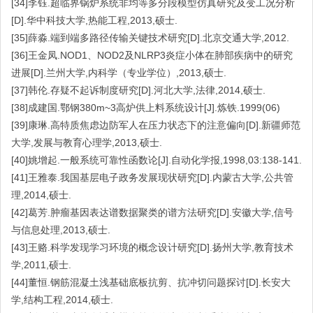
[34]李钰.超临界锅炉系统非均等多分段模型仿真研究及变工况分析
[D].华中科技大学,热能工程,2013,硕士.
[35]薛淼.端到端多路径传输关键技术研究[D].北京交通大学,2012.
[36]王金凤.NOD1、NOD2及NLRP3炎症小体在肺部疾病中的研究
进展[D].兰州大学,内科学（专业学位）,2013,硕士.
[37]韩伦.存疑不起诉制度研究[D].河北大学,法律,2014,硕士.
[38]成建国.鄂钢380m~3高炉供上料系统设计[J].炼铁.1999(06)
[39]康琳.高特质焦虑边防军人在压力状态下的注意偏向[D].新疆师范
大学,发展与教育心理学,2013,硕士.
[40]姚增起.一般系统可靠性函数论[J].自动化学报,1998,03:138-141.
[41]王雅泰.我国基层电子政务发展现状研究[D].内蒙古大学,公共管
理,2014,硕士.
[42]葛芳.肿瘤基因表达谱数据聚类的谱方法研究[D].安徽大学,信号
与信息处理,2013,硕士.
[43]王赂.科学发现学习环境的概念设计研究[D].扬州大学,教育技术
学,2011,硕士.
[44]董恒.钢筋混凝土浅基础底板抗剪、抗冲切问题探讨[D].长安大
学,结构工程,2014,硕士.