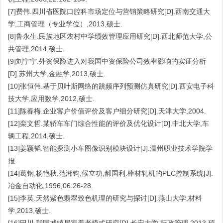
[7]费伟.四川省医院口腔科市场定位与营销策略研究[D].西南交通大
学,工商管理（专业学位）,2013,硕士.
[8]鲁永生.民族地区农村中学绩效管理应用研究[D].西北师范大学,公
共管理,2014,硕士.
[9]刘宁宁.外资保险进入对我国中资保险公司效率影响的实证分析
[D].苏州大学,金融学,2013,硕士.
[10]张恒伟.基于贝叶斯网络的跳频序列预测仿真研究[D].西安电子科
技大学,应用数学,2012,硕士.
[11]陈春梅.企业客户价值评价及客户细分研究[D].天津大学,2004.
[12]栾文哲.某轿车车门综合性能的评价及优化设计[D].中北大学,车
辆工程,2014,硕士.
[13]姜颖韬.智能探测小车图像识别模块设计[J].温州职业技术学院学
报.
[14]葛钢,杨艳秋,范湘钧,候立功,郝国利.棒材轧机的PLC控制系统[J].
冶金自动化,1996,06:26-28.
[15]李英.天然紫色翡翠致色机理的研究与探讨[D].燕山大学,材料
学,2013,硕士.