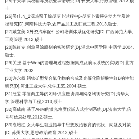
[25]平天华.高校辅导员职业承诺研究[D].长安大学,行政管理,2013,硕
士.
[26]吴佳.N_2源热泵干燥胡萝卜过程中β-胡萝卜素损失动力学及途
径研究[D].河南科技大学,农产品加工及贮藏工程,2013,硕士.
[27]戴立美.X外资汽车配件公司培训体系优化研究[D].广西师范大学,
工商管理,2013,硕士.
[28]陈红专.创愈灵涂膜剂的实验研究[D].湖北中医学院,中药学,2004,
硕士.
[29]关强.基于Web的管理与过程数据集成及演示系统的实现[D].北方
工业大学,2002.
[30]许永权.钙钛矿型复合氧化物的合成及光催化降解酸性红B的性能
研究[D].河北工业大学,化学工艺,2004,硕士.
[31]汪旻.零售商主导的闭环供应链协调与网络均衡研究[D].清华大
学,管理科学与工程,2013,硕士.
[32]高成南.基于ARM的激光粒度仪嵌入式控制系统[D].济南大学,信
号与信息处理,2012,硕士.
[33]袁培红.女大学生就业指导中思想政治教育的现状、问题及对策
[D].苏州大学,思想政治教育,2013,硕士.