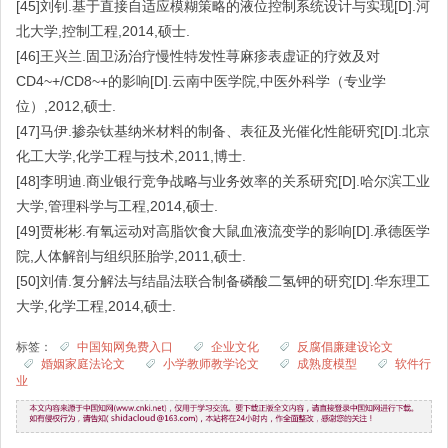
[45]刘钊.基于直接自适应模糊策略的液位控制系统设计与实现[D].河
北大学,控制工程,2014,硕士.
[46]王兴兰.固卫汤治疗慢性特发性荨麻疹表虚证的疗效及对
CD4~+/CD8~+的影响[D].云南中医学院,中医外科学（专业学
位）,2012,硕士.
[47]马伊.掺杂钛基纳米材料的制备、表征及光催化性能研究[D].北京
化工大学,化学工程与技术,2011,博士.
[48]李明迪.商业银行竞争战略与业务效率的关系研究[D].哈尔滨工业
大学,管理科学与工程,2014,硕士.
[49]贾彬彬.有氧运动对高脂饮食大鼠血液流变学的影响[D].承德医学
院,人体解剖与组织胚胎学,2011,硕士.
[50]刘倩.复分解法与结晶法联合制备磷酸二氢钾的研究[D].华东理工
大学,化学工程,2014,硕士.
标签：
中国知网免费入口
企业文化
反腐倡廉建设论文
婚姻家庭法论文
小学教师教学论文
成熟度模型
软件行
业