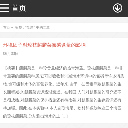
首页
首页 »
标签：“盐度”
中的文章
环境因子对琼枝麒麟菜氮磷含量的影响
06月03日
【摘要】麒麟菜是一种珍贵且经济的热带海藻。琼枝麒麟菜是一种非
常重要的麒麟菜种属,它可以吸收和消减海水环境中的氮磷等许多污染
物,也可缓和水体的富营养化。近年来,由于一些因素导致麒麟菜的生
长面积减少,麒麟菜资源逐渐衰退。在我国,人们对麒麟菜的研究还不
是很成熟,对麒麟菜的保护措施还有待改善,对麒麟菜的生存意识还有
待加强。因此,在本实验中,本人选取海尾、欧村和铜鼓岭这三个海区
的琼枝麒麟菜,分别测出海水的主 […]