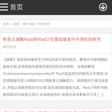
首页
首页 »
标签：“图片排版”
中的文章
检查点激酶Rad3和Rad17在重组修复中作用机制研究
06月02日
【摘要】基因损伤修复常与癌症的发生密切相关。酵母作为单细胞的
真核生物,是基因损伤修复机制研究的良好材料。在裂殖酵母
(Schizosaccharomycespombe)中,Rad3是监控DNA能否正常复制,决
定细胞能否进入M期的S/G2期检查点激酶蛋白。基因损伤可激活该蛋
白,并阻止细胞停留在S/G2期,直至基因组修复完成。Rad17同样为细
胞周期S/G2检查点蛋白,在基因损伤时,该蛋白具有募集并引导 […]