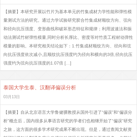
【摘要】本研究开展以竹片为基本单元的竹集成材力学性能和弹性模
量测试方法的研究。通过力学试验研究胶合竹集成材顺纹方向、弦向
和径向抗压强度、变形曲线和破坏形态特征和规律；利用波速法和振
动法测试竹材弹性模量,同时分析长厚比、密度等对竹质工程材动弹性
模量的影响。本研究相关结论如下：1.竹集成材顺纹方向、径向和弦
向抗压强度依次减小,且顺纹抗压强度约为径向和横向的3倍,径向抗压
强度约为弦向抗压强度的1.07倍 […]
泰国大学生泰、汉翻译偏误分析
03月13日
【摘要】自从北京语言大学鲁健骥教授从国外引进了“偏误”和“偏误分
析”概念后，国内很多从事语言研究的学者们也相继开始了“偏误”研究
之旅，这方面的很多学术研究成果不断出现。但是，通过查阅文献资