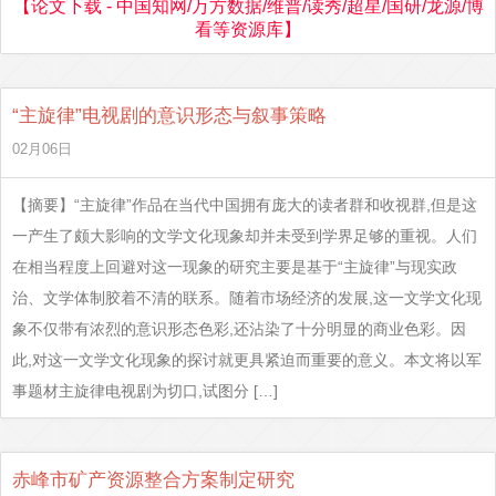
【论文下载 - 中国知网/万方数据/维普/读秀/超星/国研/龙源/博
看等资源库】
“主旋律”电视剧的意识形态与叙事策略
02月06日
【摘要】“主旋律”作品在当代中国拥有庞大的读者群和收视群,但是这
一产生了颇大影响的文学文化现象却并未受到学界足够的重视。人们
在相当程度上回避对这一现象的研究主要是基于“主旋律”与现实政
治、文学体制胶着不清的联系。随着市场经济的发展,这一文学文化现
象不仅带有浓烈的意识形态色彩,还沾染了十分明显的商业色彩。因
此,对这一文学文化现象的探讨就更具紧迫而重要的意义。本文将以军
事题材主旋律电视剧为切口,试图分 […]
赤峰市矿产资源整合方案制定研究