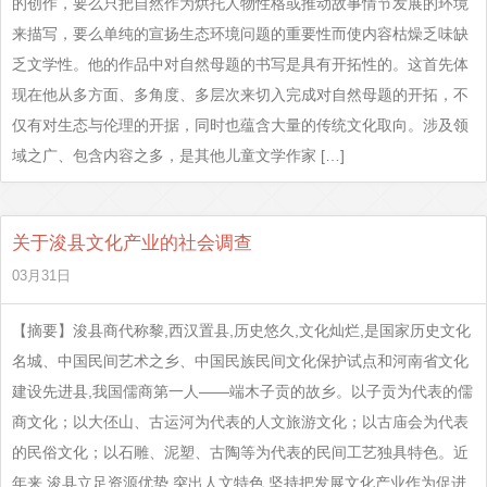
的创作，要么只把自然作为烘托人物性格或推动故事情节发展的环境
来描写，要么单纯的宣扬生态环境问题的重要性而使内容枯燥乏味缺
乏文学性。他的作品中对自然母题的书写是具有开拓性的。这首先体
现在他从多方面、多角度、多层次来切入完成对自然母题的开拓，不
仅有对生态与伦理的开据，同时也蕴含大量的传统文化取向。涉及领
域之广、包含内容之多，是其他儿童文学作家 […]
关于浚县文化产业的社会调查
03月31日
【摘要】浚县商代称黎,西汉置县,历史悠久,文化灿烂,是国家历史文化
名城、中国民间艺术之乡、中国民族民间文化保护试点和河南省文化
建设先进县,我国儒商第一人——端木子贡的故乡。以子贡为代表的儒
商文化；以大伾山、古运河为代表的人文旅游文化；以古庙会为代表
的民俗文化；以石雕、泥塑、古陶等为代表的民间工艺独具特色。近
年来,浚县立足资源优势,突出人文特色,坚持把发展文化产业作为促进