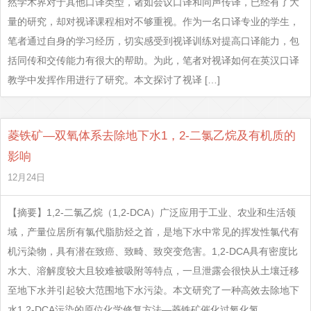
然学术界对于其他口译类型，诸如会议口译和同声传译，已经有了大
量的研究，却对视译课程相对不够重视。作为一名口译专业的学生，
笔者通过自身的学习经历，切实感受到视译训练对提高口译能力，包
括同传和交传能力有很大的帮助。为此，笔者对视译如何在英汉口译
教学中发挥作用进行了研究。本文探讨了视译 […]
菱铁矿—双氧体系去除地下水1，2-二氯乙烷及有机质的
影响
12月24日
【摘要】1,2-二氯乙烷（1,2-DCA）广泛应用于工业、农业和生活领
域，产量位居所有氯代脂肪烃之首，是地下水中常见的挥发性氯代有
机污染物，具有潜在致癌、致畸、致突变危害。1,2-DCA具有密度比
水大、溶解度较大且较难被吸附等特点，一旦泄露会很快从土壤迁移
至地下水并引起较大范围地下水污染。本文研究了一种高效去除地下
水1,2-DCA污染的原位化学修复方法—菱铁矿催化过氧化氢