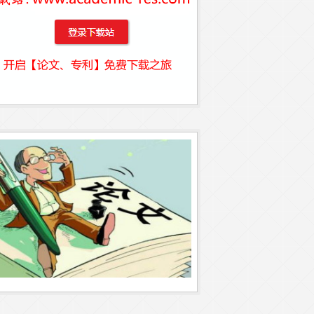
型
,
英语教学论文
,
词