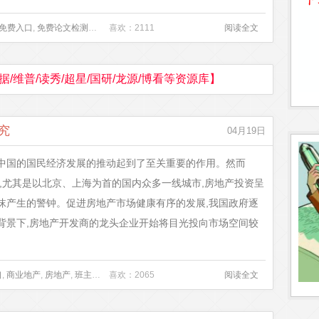
免费入口
,
免费论文检测系统
,
喜欢：2111
商业地产
,
工商企业管理论文
,
市场供求曲线
阅读全文
,
新陈代谢模
据/维普/读秀/超星/国研/龙源/博看等资源库】
究
04月19日
为中国的国民经济发展的推动起到了至关重要的作用。然而
高,尤其是以北京、上海为首的国内众多一线城市,房地产投资呈
沫产生的警钟。促进房地产市场健康有序的发展,我国政府逐
背景下,房地产开发商的龙头企业开始将目光投向市场空间较
口
,
商业地产
,
房地产
,
班主任德育论文题目
喜欢：2065
,
经济管理毕业论文
,
阅读全文
薪酬管理论文
,
趋势预测