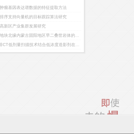
肿瘤基因表达谱数据的特征提取方法
主题酒店
排序支持向量机的目标跟踪算法研究
高新区产业集群发展研究
华北地块北缘内蒙古固阳地区早二叠世岩体的变形特征、侵位机制及其区域构造意义
320排CT低剂量扫描技术结合低浓度造影剂在下肢CTA中的应用