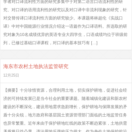
学者对口译流利性方面的研究多集中于对第二语言口语流利性的研
究、对口译的语用流利性的研究以及对口译中非流利现象的研究，针
对交替传译口译流利性方面的研究较少。本课题将林超伦《实战口
译》中对中国能源行业情况介绍这一语篇作为口译语料。所选取的研
究对象为10名成绩优异的英语专业大四学生，口语成绩均位于班级前
列，已修过基础口译课程，对口译的基本技巧有 […]
海东市农村土地执法监管研究
12月25日
【摘要】十分珍惜资源，合理利用土地，切实保护耕地，促进社会经
济的可持续发展已是当今社会的重要课题。随着城镇化建设和新农村
建设的不断深化，建设用地需求急剧增长，保护耕地与保障发展的矛
盾十分尖锐，地方政府和基层国土资源管理部门面临的土地监管任务
也异常繁重。近年来由于保护耕地红线的政策不断趋紧张，土地供需
矛盾将日益凸显，违法用地反弹的压力很大。作为身处土地保护前沿