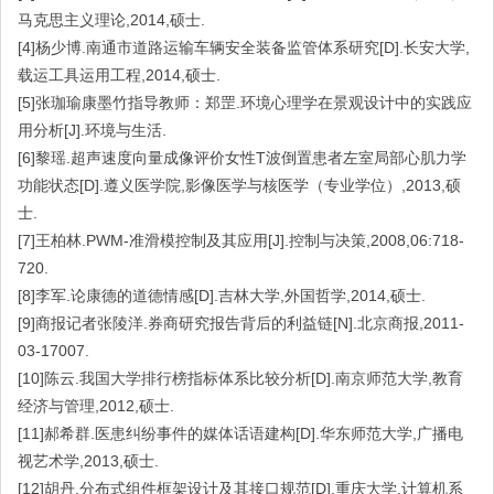
马克思主义理论,2014,硕士.
[4]杨少博.南通市道路运输车辆安全装备监管体系研究[D].长安大学,
载运工具运用工程,2014,硕士.
[5]张珈瑜康墨竹指导教师：郑罡.环境心理学在景观设计中的实践应
用分析[J].环境与生活.
[6]黎瑶.超声速度向量成像评价女性T波倒置患者左室局部心肌力学
功能状态[D].遵义医学院,影像医学与核医学（专业学位）,2013,硕
士.
[7]王柏林.PWM-准滑模控制及其应用[J].控制与决策,2008,06:718-
720.
[8]李军.论康德的道德情感[D].吉林大学,外国哲学,2014,硕士.
[9]商报记者张陵洋.券商研究报告背后的利益链[N].北京商报,2011-
03-17007.
[10]陈云.我国大学排行榜指标体系比较分析[D].南京师范大学,教育
经济与管理,2012,硕士.
[11]郝希群.医患纠纷事件的媒体话语建构[D].华东师范大学,广播电
视艺术学,2013,硕士.
[12]胡丹.分布式组件框架设计及其接口规范[D].重庆大学,计算机系