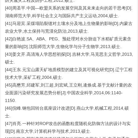
防灾减灾工程及防护工程,2012,硕士.
[40]周圣平.中国—欧盟关系的发展空间及其未来走向的若干思考[D].
湖南师范大学,科学社会主义与国际共产主义运动,2004,硕士.
[41]马迎宾.采煤塌陷裂缝对土壤水分及地上生物量的影响[D].内蒙古
农业大学,水土保持与荒漠化防治,2013,硕士.
[42]白艳波.SA、ABA、PEG、预处理对水分胁迫下水稻矿质元素含
量的影响[D].沈阳师范大学,生物化学与分子生物学,2013,硕士.
[43]姜文开.高清海人学思想初探[D].吉林大学,马克思主义哲学,2013,
硕士.
[44]王东.元宝山露天矿地质模型的建立及其可视化研究[D].辽宁工程
技术大学,采矿工程,2004,硕士.
[45]高懋芳,邱建军,刘三超,刘宏斌,王立刚,逄焕成.基于文献计量的农
业面源污染研究发展态势分析[J].中国农业科学,2014,06:1140-
1150.
[46]倪峰.钢包回转台底座设计改进[D].燕山大学,机械工程,2014,硕
士.
[47]肖亮.一种针对ROP攻击的函数粒度随机化防御方法的设计与实
现[D].南京大学,计算机科学与技术,2013,硕士.