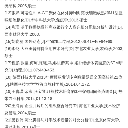
统结构,2003,硕士.
[13]张娣.可溶性HLA-G二聚体在体外抑制树突状细胞成熟和M1型巨
噬细胞极化[D].华中科技大学,免疫学,2013,硕士.
[14]焦瑾.基于数据挖掘的商业银行个人客户细分系统分析与设计[D].
西南财经大学,2003.
[15]胡晓丽.国外动态[J].生物加工过程,2012,06:41+46+64+69.
[16]李尧.大豆田普施特应用技术研究[D].东北农业大学,农药学,2003,
硕士.
[17]程鹏,张童,何珂,陈曦,马旭村,薛其坤.拓扑绝缘体表面态的STM研
究[J].物理,2011,07:449-453.
[18].陕西科技大学2013年度授权发明专利数量跃居全国高校第21位
[J].陕西科技大学学报(自然科学版),2014,04:172.
[19]王贵璜,余浪,张宝琴.旺根技术培育的3种植物田间长势调查[J].热
带农业科学,2014,01:13-18.
[20]王海宽.企业并购后的组织整合研究[D].河北工业大学,技术经济
及管理,2004,硕士.
[21]梁轶伟.河北男排与对手战术质量的对比分析[D].北京体育大学,
运动训练,2013,硕士.