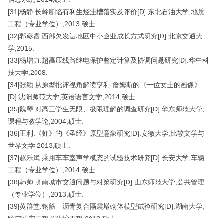
[31]杨静.长岭断陷有利生烃洼槽落实及评价[D].东北石油大学,地质
工程（专业学位）,2013,硕士.
[32]郭彦霞.西部欠发达地区中小企业成长方式研究[D].北京交通大
学,2015.
[33]杨增力.超高压线路继电保护整定计算及协调问题研究[D].华中科
技大学,2008.
[34]张颖.从原型批评视角解读亨利·詹姆斯的《一位女士的画像》
[D].沈阳师范大学,英语语言文学,2014,硕士.
[35]魏琴.对高三学生无限、极限理解的调查研究[D].华东师范大学,
课程与教学论,2004,硕士.
[36]王利.《虹》的《圣经》原型意象研究[D].安徽大学,比较文学与
世界文学,2013,硕士.
[37]赵乐斌.乘用车车室声学模态的试验技术研究[D].长安大学,车辆
工程（专业学位）,2014,硕士.
[38]韩帅.济南城市交通问题与对策研究[D].山东师范大学,公共管理
（专业学位）,2013,硕士.
[39]黄群堂.钢筋—沥青复合隔震墩砌体模型试验研究[D].湖南大学,