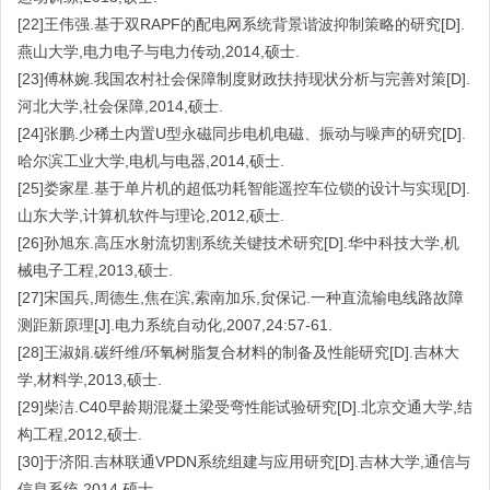
[22]王伟强.基于双RAPF的配电网系统背景谐波抑制策略的研究[D].
燕山大学,电力电子与电力传动,2014,硕士.
[23]傅林婉.我国农村社会保障制度财政扶持现状分析与完善对策[D].
河北大学,社会保障,2014,硕士.
[24]张鹏.少稀土内置U型永磁同步电机电磁、振动与噪声的研究[D].
哈尔滨工业大学,电机与电器,2014,硕士.
[25]娄家星.基于单片机的超低功耗智能遥控车位锁的设计与实现[D].
山东大学,计算机软件与理论,2012,硕士.
[26]孙旭东.高压水射流切割系统关键技术研究[D].华中科技大学,机
械电子工程,2013,硕士.
[27]宋国兵,周德生,焦在滨,索南加乐,贠保记.一种直流输电线路故障
测距新原理[J].电力系统自动化,2007,24:57-61.
[28]王淑娟.碳纤维/环氧树脂复合材料的制备及性能研究[D].吉林大
学,材料学,2013,硕士.
[29]柴洁.C40早龄期混凝土梁受弯性能试验研究[D].北京交通大学,结
构工程,2012,硕士.
[30]于济阳.吉林联通VPDN系统组建与应用研究[D].吉林大学,通信与
信息系统,2014,硕士.