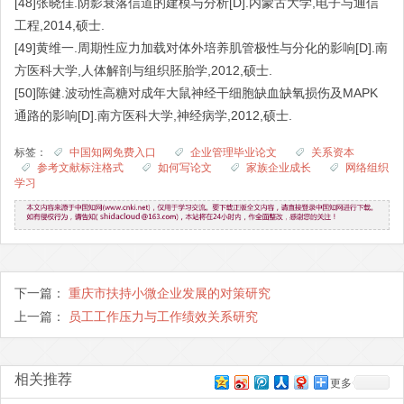
[48]张晓佳.阴影衰落信道的建模与分析[D].内蒙古大学,电子与通信
工程,2014,硕士.
[49]黄维一.周期性应力加载对体外培养肌管极性与分化的影响[D].南
方医科大学,人体解剖与组织胚胎学,2012,硕士.
[50]陈健.波动性高糖对成年大鼠神经干细胞缺血缺氧损伤及MAPK
通路的影响[D].南方医科大学,神经病学,2012,硕士.
标签：
中国知网免费入口
企业管理毕业论文
关系资本
参考文献标注格式
如何写论文
家族企业成长
网络组织
学习
下一篇：
重庆市扶持小微企业发展的对策研究
上一篇：
员工工作压力与工作绩效关系研究
相关推荐
更多