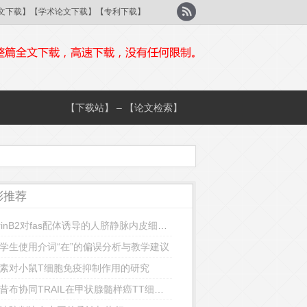
刊论文下载】【学术论文下载】【专利下载】
【下载站】 – 【论文检索】
彩推荐
EphrinB2对fas配体诱导的人脐静脉内皮细胞凋亡的影响及机制探讨
学生使用介词“在”的偏误分析与教学建议
素对小鼠T细胞免疫抑制作用的研究
塞来昔布协同TRAIL在甲状腺髓样癌TT细胞中的凋亡诱导作用及相关机制