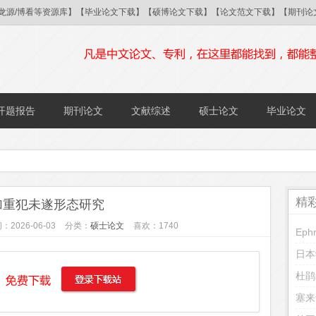
/国研/龙源/博看等资源库】【毕业论文下载】【硕博论文下载】【论文范文下载】【期
开题报告
期刊论文
文献综述
硕士论文
毕业论文
精
加重犯未遂形态研究
：2026-06-03
分类：
硕士论文
喜欢：1740
日本
杜鹃