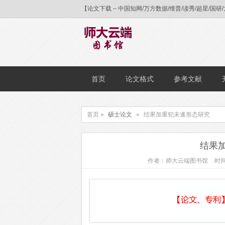
【论文下载 – 中国知网/万方数据/维普/读秀/超星
首页
论文格式
参考文献
首页 »
硕士论文
»
结果加重犯未遂形态研究
结果
作者：师大云端图书馆
时间