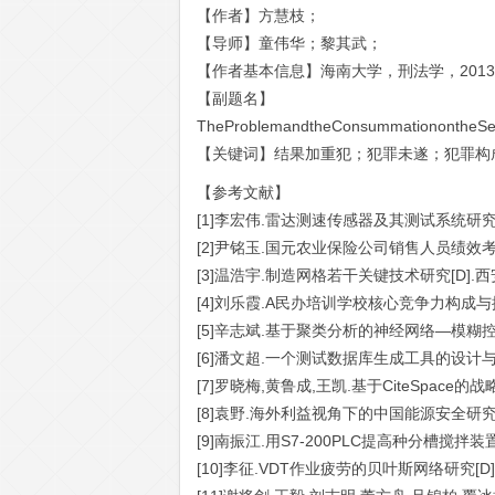
【作者】方慧枝；
【导师】童伟华；黎其武；
【作者基本信息】海南大学，刑法学，201
【副题名】
TheProblemandtheConsummationontheSec
【关键词】结果加重犯；犯罪未遂；犯罪构
【参考文献】
[1]李宏伟.雷达测速传感器及其测试系统研究[
[2]尹铭玉.国元农业保险公司销售人员绩效考评
[3]温浩宇.制造网格若干关键技术研究[D].西
[4]刘乐霞.A民办培训学校核心竞争力构成与提升
[5]辛志斌.基于聚类分析的神经网络—模糊控制[
[6]潘文超.一个测试数据库生成工具的设计与实现
[7]罗晓梅,黄鲁成,王凯.基于CiteSpace的战略
[8]袁野.海外利益视角下的中国能源安全研究[D
[9]南振江.用S7-200PLC提高种分槽搅拌装置运
[10]李征.VDT作业疲劳的贝叶斯网络研究[D]