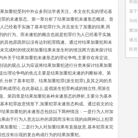
外国
基于
结果加重犯受到中外众多刑法学者关注。本文在扎实的理论基
重犯罪的未遂形态。第一章分析了结果加重犯未遂形态概述。首
人已经着手实施了基本犯罪行为,并且发生了加重的结果,而
燃油
刑的行为。而未遂犯的概念也就是犯罪行为人已经着手实施
液压
外的其他原因所以没有达到犯罪既遂。通过对结果加重犯和未
民营
罪未完成时的情况和加重结果未发生时的情况两方面来探讨结
内外关于结果加重犯未遂形态的理论争鸣,主要存在肯定说、
别说的观点,认为应该将结果加重犯进行分类来探讨结果加重
提出理论争鸣的焦点主要是结果加重犯未遂的判断标准。第
,分析了基本犯罪、结果加重犯罪(派生犯罪),及其之间的关
构成理论,在此基础上,提倡派生犯罪构成的独立性,用派生
题。第四章是结果加重犯各种未遂形态的辨析,主要分为基本
；基本犯罪故意情形下,加重犯罪未遂形态构成。通过前文的论
,即结果加重犯的未遂形态包括以下两种情况：一是行为人对加
重结果由于行为人意志以外的原因而没有出现的由两种以上犯罪
结果加重犯；二是行为人对加重结果有直接故意,基本犯罪未完
因也没有出现的复合构成行为的结果加重犯。