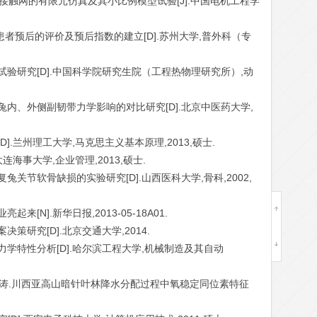
.覆冰接触网的有限元仿真及其小比例模型试验[J].中国电机工程学
胞癌患者预后的评价及预后指数的建立[D].苏州大学,普外科（专
艺试验研究[D].中国科学院研究生院（工程热物理研究所）,动
炎兔内、外侧副韧带力学影响的对比研究[D].北京中医药大学,
D].兰州理工大学,马克思主义基本原理,2013,硕士.
大连海事大学,企业管理,2013,硕士.
兔关节软骨缺损的实验研究[D].山西医科大学,骨科,2002,
[N].新华日报,2013-05-18A01.
策研究[D].北京交通大学,2014.
力学特性分析[D].哈尔滨工程大学,机械制造及其自动
,刘京涛.川西亚高山暗针叶林降水分配过程中氧稳定同位素特征