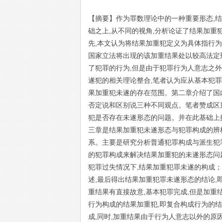
【摘要】作为罪数理论中的一种重要形态,
础之上,从不同的视角,分析论证了结果加
先,本文认为将结果加重犯定义为具体指行为
国家立法将出现的该加重结果处以较高法定
了犯罪的行为,但是由于犯罪行为人意志之
遂犯的相关理论整合,笔者认为应从基本犯
果加重犯未遂的存在范围。第二章介绍了国
否定说和区别说三种不同观点。笔者赞成区
犯是否存在未遂形态的问题。并在此基础上
三章是结果加重犯未遂形态与犯罪构成的辨析
系。主要是研究分析普通犯罪构成与派生犯罪
的犯罪构成来解决结果加重犯的未遂形态问
犯罪过失情况下,结果加重犯罪未遂的构成
述,最后得出结果加重犯罪未遂形态的结论
重结果有直接故意,基本犯罪完成,但是加
行为构成的结果加重犯,即复合构成行为的
成,同时,加重结果由于行为人意志以外的原