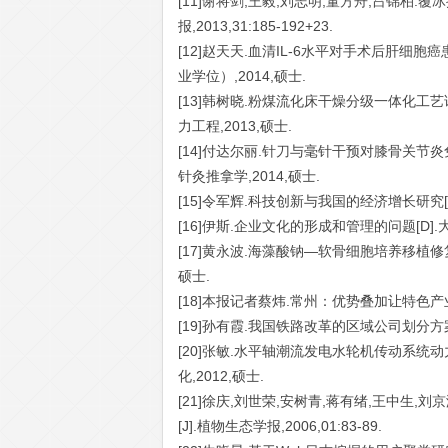
[11]谢将剑,王毅,刘志明,董方舟,吕锦柏
报,2013,31:185-192+23.
[12]赵天天.血清IL-6水平对手术后肝细
业学位）,2014,硕士.
[13]韩树晓.粉煤流化床干燥分级一体化工
力工程,2013,硕士.
[14]付达尔丽.针刀与毫针干预对膝骨关节
针灸推拿学,2014,硕士.
[15]令军辉.科技创新与我国的经济增长研究[
[16]伊斯.企业文化的形成和管理的问题[D].
[17]黄永波.海藻酸钠—软骨细胞培养移植修复
硕士.
[18]本报记者蔡炜.常州：优势叠加让特色产业亮起来
[19]孙有霞.我国铁路改革的区域公司划分方案决
[20]张敏.水平轴潮流发电水轮机传动系统动
化,2012,硕士.
[21]徐庆,刘世荣,安树青,蒋有绪,王中生
[J].植物生态学报,2006,01:83-89.