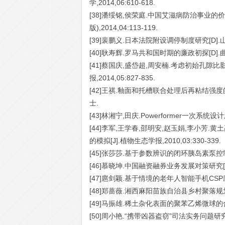
学,2014,06:610-618.
[38]潘绥铭,侯荣庭.中国艾滋病防治事业的
版),2014,04:113-119.
[39]裴鹏义.日本法院附设调停制度研究[D].
[40]耿寿辉.罗马共和国时期的廉政初探[D].曲
[41]蔡国庆,盛岱超,周安楠.考虑初始孔隙
报,2014,05:827-835.
[42]王祺.釉面和托槽联合处理后再粘结强度的
士.
[43]林湘宁,田庆.Powerformer一次系统设计
[44]李军,王学春,邵明安,赵玉娟,李小
的模拟[J].植物生态学报,2010,03:330-339.
[45]张莎莎.基于参数辨识的闭环胰岛素泵控制
[46]慕晓坤.中国融资融券业务发展对策研究[D
[47]扈剑颖.基于情境的老年人智能手机CSP应
[48]郑蔷薇.湘西麻阳苗族自治县乡村聚落规划
[49]马振雄.稀土杂化表面的聚苯乙烯微球的合
[50]周小艳.“携带凶器盗窃”司法实务问题研究[