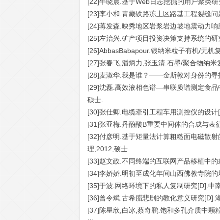
[22]牛晓晨.基于Web日志挖掘的用户聚类研究
[23]李小和.青藏铁路冻土区路基工程裂缝问题研
[24]蒋发森.映秀地区岩浆岩边坡地震动力响应
[25]左治兴.矿产项目投资决策支持系统的研究与
[26]AbbasBabapour.银纳米粒子有机
[27]张春飞,潘炳力,张玉清.石墨/聚合物纳米复合
[28]麦淑华.我是谁？——金斯敦对身份的寻找[
[29]沈磊.高效液相色谱—串联质谱测定食品中
硕士.
[30]张仕卿.电缆牵引工程车用测控仪的设计[D
[31]张亚梅.丹酚酸B重要中间体的合成与表征[
[32]付彦明.基于矩量法计算粗糙面电磁散射
理,2012,硕士.
[33]赵文政.不同终端的互联网产品移植中的差
[34]李娇娇.明初至成化年间山西佛教寺院的地
[35]于波.网络环境下的私人复制研究[D].中南
[36]曾令斌.古希腊悲剧的教化意义研究[D].
[37]陈星欣,白冰,蔡奇鹏.饱和多孔介质中颗