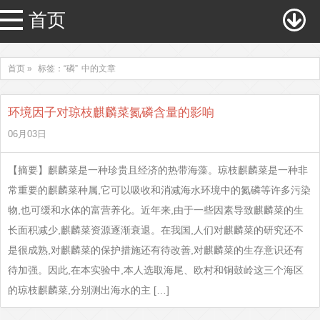
首页
首页 »
标签：“磷”
中的文章
环境因子对琼枝麒麟菜氮磷含量的影响
06月03日
【摘要】麒麟菜是一种珍贵且经济的热带海藻。琼枝麒麟菜是一种非
常重要的麒麟菜种属,它可以吸收和消减海水环境中的氮磷等许多污染
物,也可缓和水体的富营养化。近年来,由于一些因素导致麒麟菜的生
长面积减少,麒麟菜资源逐渐衰退。在我国,人们对麒麟菜的研究还不
是很成熟,对麒麟菜的保护措施还有待改善,对麒麟菜的生存意识还有
待加强。因此,在本实验中,本人选取海尾、欧村和铜鼓岭这三个海区
的琼枝麒麟菜,分别测出海水的主 […]