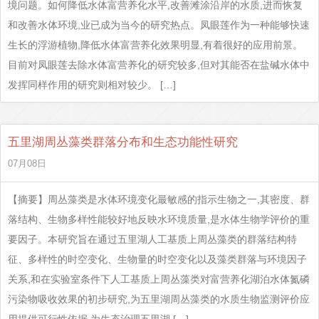
境问题。如何降低水体富营养化水平,改善滩涂沿岸的水质,进而恢复
和改善水体环境,业已成为当今的研究热点。凤眼莲作为一种能够快速
生长的浮游植物,降低水体富营养化效果明显,有着很好的应用前景。
目前对凤眼莲去除水体富营养化的研究较多,但对其能否在盐碱水体中
发挥同样作用的研究则相对较少。 […]
五里湖周丛藻类群落分布和生态功能性研究
07月08日
【摘要】周丛藻类是水体环境变化最敏感的指示生物之一,其密度、群
落结构、生物多样性能较好地反映水环境质量,是水体生物学评价的重
要因子。本研究旨在通过五里湖人工基质上周丛藻类的群落结构特
征、多样性的时空变化、生物量的时空变化以及藻类群落与环境因子
关系,和在实验室条件下人工基质上周丛藻类对富营养化湖泊水体氮磷
污染物吸收效果的初步研究,为五里湖周丛藻类的水质生物监测评价应