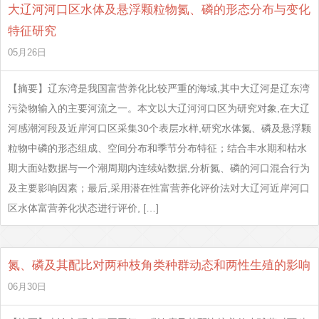
大辽河河口区水体及悬浮颗粒物氮、磷的形态分布与变化
特征研究
05月26日
【摘要】辽东湾是我国富营养化比较严重的海域,其中大辽河是辽东湾
污染物输入的主要河流之一。本文以大辽河河口区为研究对象,在大辽
河感潮河段及近岸河口区采集30个表层水样,研究水体氮、磷及悬浮颗
粒物中磷的形态组成、空间分布和季节分布特征；结合丰水期和枯水
期大面站数据与一个潮周期内连续站数据,分析氮、磷的河口混合行为
及主要影响因素；最后,采用潜在性富营养化评价法对大辽河近岸河口
区水体富营养化状态进行评价, […]
氮、磷及其配比对两种枝角类种群动态和两性生殖的影响
06月30日