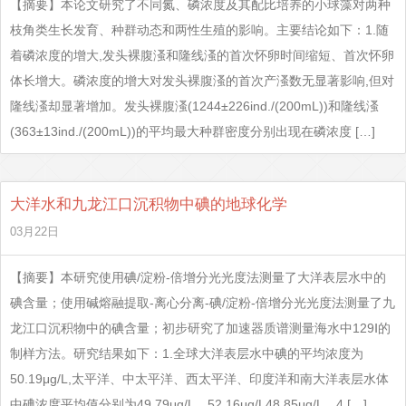
【摘要】本论文研究了不同氮、磷浓度及其配比培养的小球藻对两种
枝角类生长发育、种群动态和两性生殖的影响。主要结论如下：1.随
着磷浓度的增大,发头裸腹溞和隆线溞的首次怀卵时间缩短、首次怀卵
体长增大。磷浓度的增大对发头裸腹溞的首次产溞数无显著影响,但对
隆线溞却显著增加。发头裸腹溞(1244±226ind./(200mL))和隆线溞
(363±13ind./(200mL))的平均最大种群密度分别出现在磷浓度 […]
大洋水和九龙江口沉积物中碘的地球化学
03月22日
【摘要】本研究使用碘/淀粉-倍增分光光度法测量了大洋表层水中的
碘含量；使用碱熔融提取-离心分离-碘/淀粉-倍增分光光度法测量了九
龙江口沉积物中的碘含量；初步研究了加速器质谱测量海水中129Ⅰ的
制样方法。研究结果如下：1.全球大洋表层水中碘的平均浓度为
50.19μg/L,太平洋、中太平洋、西太平洋、印度洋和南大洋表层水体
中碘浓度平均值分别为49.79μg/L、52.16μg/L48.85μg/L、4 […]