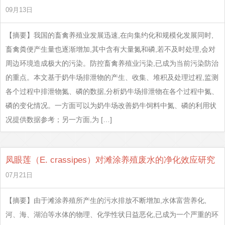
09月13日
【摘要】我国的畜禽养殖业发展迅速,在向集约化和规模化发展同时,
畜禽粪便产生量也逐渐增加,其中含有大量氮和磷,若不及时处理,会对
周边环境造成极大的污染。防控畜禽养殖业污染,已成为当前污染防治
的重点。本文基于奶牛场排泄物的产生、收集、堆积及处理过程,监测
各个过程中排泄物氮、磷的数据,分析奶牛场排泄物在各个过程中氮、
磷的变化情况。一方面可以为奶牛场改善奶牛饲料中氮、磷的利用状
况提供数据参考；另一方面,为 […]
凤眼莲（E. crassipes）对滩涂养殖废水的净化效应研究
07月21日
【摘要】由于滩涂养殖所产生的污水排放不断增加,水体富营养化,
河、海、湖泊等水体的物理、化学性状日益恶化,已成为一个严重的环