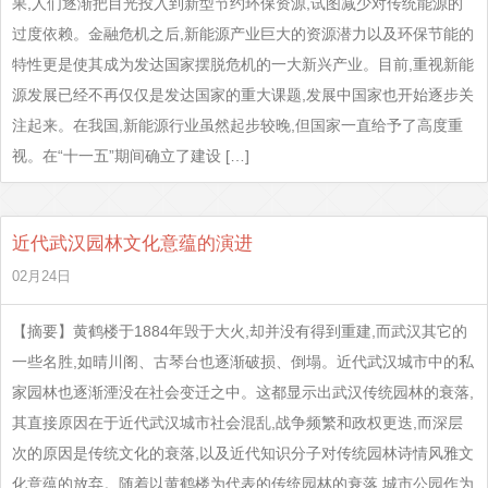
果,人们逐渐把目光投入到新型节约环保资源,试图减少对传统能源的
过度依赖。金融危机之后,新能源产业巨大的资源潜力以及环保节能的
特性更是使其成为发达国家摆脱危机的一大新兴产业。目前,重视新能
源发展已经不再仅仅是发达国家的重大课题,发展中国家也开始逐步关
注起来。在我国,新能源行业虽然起步较晚,但国家一直给予了高度重
视。在“十一五”期间确立了建设 […]
近代武汉园林文化意蕴的演进
02月24日
【摘要】黄鹤楼于1884年毁于大火,却并没有得到重建,而武汉其它的
一些名胜,如晴川阁、古琴台也逐渐破损、倒塌。近代武汉城市中的私
家园林也逐渐湮没在社会变迁之中。这都显示出武汉传统园林的衰落,
其直接原因在于近代武汉城市社会混乱,战争频繁和政权更迭,而深层
次的原因是传统文化的衰落,以及近代知识分子对传统园林诗情风雅文
化意蕴的放弃。随着以黄鹤楼为代表的传统园林的衰落,城市公园作为