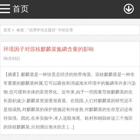
首页
首页 »
标签：“法理学论文题目”
中的文章
环境因子对琼枝麒麟菜氮磷含量的影响
06月03日
【摘要】麒麟菜是一种珍贵且经济的热带海藻。琼枝麒麟菜是一种非
常重要的麒麟菜种属,它可以吸收和消减海水环境中的氮磷等许多污染
物,也可缓和水体的富营养化。近年来,由于一些因素导致麒麟菜的生
长面积减少,麒麟菜资源逐渐衰退。在我国,人们对麒麟菜的研究还不
是很成熟,对麒麟菜的保护措施还有待改善,对麒麟菜的生存意识还有
待加强。因此,在本实验中,本人选取海尾、欧村和铜鼓岭这三个海区
的琼枝麒麟菜,分别测出海水的主 […]