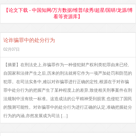
【论文下载 - 中国知网/万方数据/维普/读秀/超星/国研/龙源/博
看等资源库】
论诈骗罪中的处分行为
02月07日
【摘要】在刑法史上,诈骗罪作为一种侵犯财产权利类犯罪由来已经,
自国家和法律产生之后,历来的刑法就将它作为一项严加处罚和防范的
犯罪。在司法实务中,难以对诈骗罪进行正确的定性,根源在于对诈骗
罪中处分行为的把握产生了某种程度上的差异,致使相关刑事案件在刑
法规制中没有统一标准。这造成法的公平精神受到损害,也侵犯了国民
的预测可能性。对诈骗罪中的处分行为进行正确的认定,准确把握处分
行为的内涵,亦然发展成为司法 […]