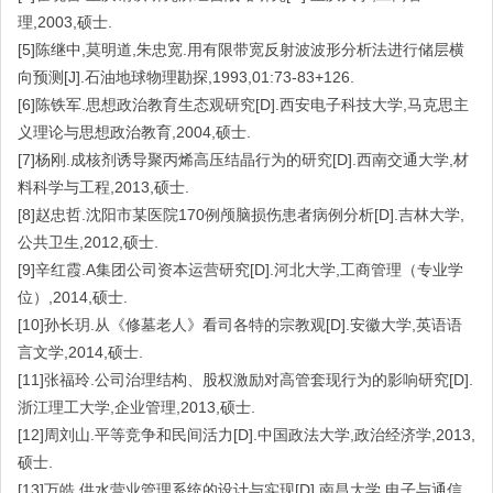
理,2003,硕士.
[5]陈继中,莫明道,朱忠宽.用有限带宽反射波波形分析法进行储层横
向预测[J].石油地球物理勘探,1993,01:73-83+126.
[6]陈铁军.思想政治教育生态观研究[D].西安电子科技大学,马克思主
义理论与思想政治教育,2004,硕士.
[7]杨刚.成核剂诱导聚丙烯高压结晶行为的研究[D].西南交通大学,材
料科学与工程,2013,硕士.
[8]赵忠哲.沈阳市某医院170例颅脑损伤患者病例分析[D].吉林大学,
公共卫生,2012,硕士.
[9]辛红霞.A集团公司资本运营研究[D].河北大学,工商管理（专业学
位）,2014,硕士.
[10]孙长玥.从《修墓老人》看司各特的宗教观[D].安徽大学,英语语
言文学,2014,硕士.
[11]张福玲.公司治理结构、股权激励对高管套现行为的影响研究[D].
浙江理工大学,企业管理,2013,硕士.
[12]周刘山.平等竞争和民间活力[D].中国政法大学,政治经济学,2013,
硕士.
[13]万皓.供水营业管理系统的设计与实现[D].南昌大学,电子与通信