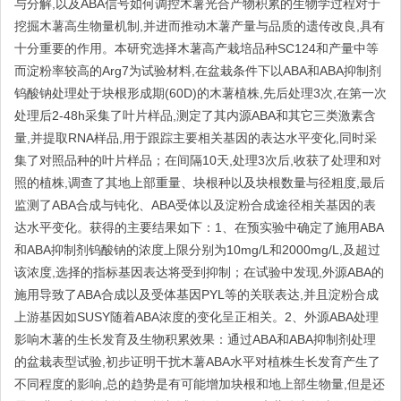
与分解,以及ABA信号如何调控木薯光合产物积累的生物学过程对于
挖掘木薯高生物量机制,并进而推动木薯产量与品质的遗传改良,具有
十分重要的作用。本研究选择木薯高产栽培品种SC124和产量中等
而淀粉率较高的Arg7为试验材料,在盆栽条件下以ABA和ABA抑制剂
钨酸钠处理处于块根形成期(60D)的木薯植株,先后处理3次,在第一次
处理后2-48h采集了叶片样品,测定了其内源ABA和其它三类激素含
量,并提取RNA样品,用于跟踪主要相关基因的表达水平变化,同时采
集了对照品种的叶片样品；在间隔10天,处理3次后,收获了处理和对
照的植株,调查了其地上部重量、块根种以及块根数量与径粗度,最后
监测了ABA合成与钝化、ABA受体以及淀粉合成途径相关基因的表
达水平变化。获得的主要结果如下：1、在预实验中确定了施用ABA
和ABA抑制剂钨酸钠的浓度上限分别为10mg/L和2000mg/L,及超过
该浓度,选择的指标基因表达将受到抑制；在试验中发现,外源ABA的
施用导致了ABA合成以及受体基因PYL等的关联表达,并且淀粉合成
上游基因如SUSY随着ABA浓度的变化呈正相关。2、外源ABA处理
影响木薯的生长发育及生物积累效果：通过ABA和ABA抑制剂处理
的盆栽表型试验,初步证明干扰木薯ABA水平对植株生长发育产生了
不同程度的影响,总的趋势是有可能增加块根和地上部生物量,但是还