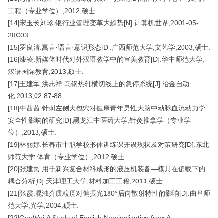
工程（专业学位）,2012,硕士.
[14]宋玉长刘珍.银行业管理变革大趋势[N].计算机世界,2001-05-
28C03.
[15]罗良清.寓言·语言·意识形态[D].广西师范大学,文艺学,2003,硕士.
[16]漆凌.新媒体时代对外汉语教学中的审美教育[D].华中师范大学,
汉语国际教育,2013,硕士.
[17]王建军,洪志祥.马钢热轧横切线上的急停系统[J].冶金自动
化,2013,02:87-88.
[18]牛茜茜.针刺左侧大包穴对健康青年男性大脑中动脉血流动力学
安全性影响的研究[D].黑龙江中医药大学,针灸推拿学（专业学
位）,2013,硕士.
[19]林丽娜.长春市中职学校形体训练课开设现状及对策研究[D].东北
师范大学,体育（专业学位）,2012,硕士.
[20]张建民.用于新兴复合材料成形的液压机装备—模具在偏载下的
耦合分析[D].天津理工大学,材料加工工程,2013,硕士.
[21]张霞.混浊介质粒度对偏振光180°后向散射特性的影响[D].曲阜师
范大学,光学,2004,硕士.
[22]GuoWei.A Study of English Nominalization from A