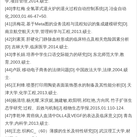
学,项目管理,2014,硕士.
[40]李红梅.全氢罩式退火炉的退火过程自动控制系统[J].冶金自动
化,2003,01:46-47+50.
[41]洪梅花.基于Meta图的业务流程与流程知识的集成建模研究[D].
南京航空航天大学,管理科学与工程,2013,硕士.
[42]刘素英.肝硬化门静脉血栓形成的临床特点及相关危险因素分析
[D].吉林大学,临床医学,2014,硕士.
[43]李长娟.培养中学生口语交际能力的研究[D].东北师范大学,教
育,2003,硕士.
[44]卢跃.移动电子商务的法律问题[D].中国政法大学,法律,2004,硕
士.
[45]王利锋.喷墨打印用陶瓷表面装饰墨水的制备及其性能分析[D].天
津大学,化学工程,2013,硕士.
[46]杨清培,杨光耀,宋庆妮,施建敏,欧阳明,祁红艳,方向民.竹子扩张生
态学研究:过程、后效与机制[J].植物生态学报,2015,01:110-124.
[47]李乾坤.胃癌病人血清中DLL4及VEGF的表达及临床意义[D].青岛
大学,内科学,2013,硕士.
[48]王忠.织构C_（60）薄膜的生长及特性研究[D].武汉理工大学,材