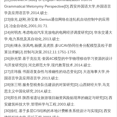
Grammatical Metonymy Perspective[D].西安外国语大学,外国语言
学及应用语言学,2014,硕士.
[23]徐光,赵刚,孙宝泰.Genius通信网络在连轧机自动控制中的应用
[J].冶金自动化,2001,01:71.
[24]何明杰.考虑电动汽车充放电的电网经济调度研究[D].华东交通大
学,电力系统及其自动化,2013,硕士.
[25]杜继永,张凤鸣,杨骥,吴虎胜.多UCAV协同任务分配模型及粒子群
算法求解[J].控制与决策,2012,11:1751-1755.
[26]孙光荣.基于克拉克·奎因4C模型的中学物理移动学习资源的设计
与开发研究[D].河北师范大学,现代教育技术,2014,硕士.
[27]庄玮薇.书面语复杂性与准确性的动态变化[D].大连海事大学,外
国语言学及应用语言学,2013,硕士.
[28]张三明.服务型税务队伍建设的对策研究[D].山西财经大学,马克
思主义中国化研究,2014,硕士.
[29]郑生祥.陕西省遗址旅游项目融资风险贴现率的确定与研究[D].西
安建筑科技大学,管理科学与工程,2003,硕士.
[30]徐红.基于多层C/S结构的本地计费帐务系统设计与实现[D].西安