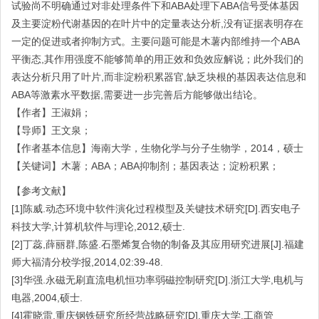
试验尚不明确通过对非处理条件下和ABA处理下ABA信号受体基因
及主要淀粉代谢基因的在叶片中的定量表达分析,没有证据表明存在
一定的促进或者抑制方式。主要问题可能是木薯内部维持一个ABA
平衡态,其作用强度不能够简单的用正效和负效应解说；此外我们的
表达分析只用了叶片,而非淀粉积累器官,缺乏块根的基因表达信息和
ABA等激素水平数据,需要进一步完善后方能够做出结论。
【作者】王淑娟；
【导师】王文泉；
【作者基本信息】海南大学，生物化学与分子生物学，2014，硕士
【关键词】木薯；ABA；ABA抑制剂；基因表达；淀粉积累；
【参考文献】
[1]陈威.动态环境中软件演化过程模型及关键技术研究[D].西安电子
科技大学,计算机软件与理论,2012,硕士.
[2]丁蕊,薛丽群,陈盛.石墨烯复合物的制备及其应用研究进展[J].福建
师大福清分校学报,2014,02:39-48.
[3]华强.永磁无刷直流电机恒功率弱磁控制研究[D].浙江大学,电机与
电器,2004,硕士.
[4]霍晓雷.重庆钢铁研究所经营战略研究[D].重庆大学,工商管