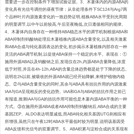
需要进一步在控制条件下增加试验证据。3、木薯体内的内源ABA的
变化具有光信号调控的昼夜节律：从非处理条件下SC124与Arg7两
个品种叶片内源激素变化的一致趋势证明,植株ABA水平受到光周期
的明显调节,以中午以前较高,午后至夜晚低,次日遵循相同的规律。
4、木薯体内自身存在一种维持ABA稳态水平的调节机制根据ABA和
ABA抑制剂钨酸钠处理后木薯植株内源ABA含量变化,以及相关激素
和ABA合成与钝化基因表达的变化,初步揭示木薯植株内部存在一种
灵活的ABA调节机制,以促使ABA保持一个稳定的水平。表现在：①
施用外源ABA以及钨酸钠之后,发现仅在2h,内源ABA含量降低,浓度
低于对照,并且在4h-12h,ABA的含量总体趋势都是处于下降的状态。
说明在2h以前,被吸收的外源ABA就已经开始降解,来维护植物内稳
态。②与ABA含量变化的同时,其余与ABA具有拮抗作用的内源激素
IAA与GA呈现相反的变化趋势。IAA和GA与ABA的拮抗作用之前已
有报道,推测IAA与GA的拮抗作用可能也是木薯内源ABA平衡的一种
方式。③在施用外源ABA或者ABA抑制剂钨酸钠后,ABA合成的主要
基因ZEP、ALDO表达明显减低,而ABA钝化相关基因UTG则相应有
所增强,虽然只在午夜12时ABA水平最低时较为明显,说明该基因受
ABA反馈和光信号的双重调节。5、ABA积累与淀粉合成的关系现有