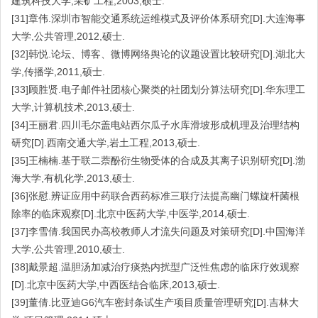
建筑科技大学,采矿工程,2003,硕士.
[31]章伟.深圳市智能交通系统运维模式及评价体系研究[D].大连海事
大学,公共管理,2012,硕士.
[32]韩悦.论坛、博客、微博网络舆论的议题设置比较研究[D].湖北大
学,传播学,2011,硕士.
[33]顾胜贤.电子邮件社团核心聚类的社团划分算法研究[D].华东理工
大学,计算机技术,2013,硕士.
[34]王丽君.四川毛尔盖电站西尔瓜子水库滑坡形成机理及治理结构
研究[D].西南交通大学,岩土工程,2013,硕士.
[35]王楠楠.基于联二萘酚衍生物受体的合成及其离子识别研究[D].渤
海大学,有机化学,2013,硕士.
[36]张慰.辨证应用中药联合西药标准三联疗法提高幽门螺旋杆菌根
除率的临床观察[D].北京中医药大学,中医学,2014,硕士.
[37]李雪倩.我国民办高校教师人才流失问题及对策研究[D].中国海洋
大学,公共管理,2010,硕士.
[38]戴景超.温胆汤加减治疗痰热内扰型广泛性焦虑的临床疗效观察
[D].北京中医药大学,中西医结合临床,2013,硕士.
[39]董倩.比亚迪G6汽车密封条试生产项目质量管理研究[D].吉林大