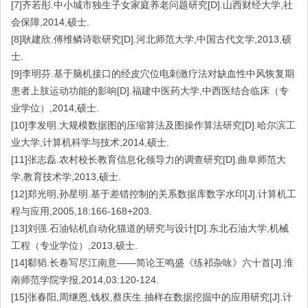
[7]齐若彤.中小城市独生子女家庭养老问题研究[D].山西财经大学,社
会保障,2014,硕士.
[8]耿建欣.傅维鳞诗歌研究[D].河北师范大学,中国古代文学,2013,硕
士.
[9]李明芬.基于脑机接口的经皮穴位电刺激疗法对缺血性中风恢复期
患者上肢运动功能的影响[D].福建中医药大学,中西医结合临床（专
业学位）,2014,硕士.
[10]李发明.大规模数据图的压缩算法及图操作算法研究[D].哈尔滨工
业大学,计算机科学与技术,2014,硕士.
[11]张志磊.农村校长教育信息化领导力的调查研究[D].曲阜师范大
学,教育技术学,2013,硕士.
[12]郑光明,孙星明.基于差错控制的关系数据库数字水印[J].计算机工
程与应用,2005,18:166-168+203.
[13]刘强.石油钻机自动化猫道的研究与设计[D].东北石油大学,机械
工程（专业学位）,2013,硕士.
[14]郗韬.长卷写尽江南意——简论王鸣盛《练祁杂咏》六十首[J].淮
南师范学院学报,2014,03:120-124.
[15]张春阳,周继恩,钱权,蔡庆生.抽样在数据挖掘中的应用研究[J].计