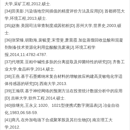
大学,采矿工程,2012,硕士.
[34]田美影.污染场地空间插值的精度评价方法及应用[D].首都师范大
学,环境工程,2013,硕士.
[35]赵衡.美国司法审查制度成因初析[D].苏州大学,世界史,2003,硕
士.
[36]张荣臻,胡勤海,裴毓雯,宋雪斐,萧晨霞.加盐蒸馏回收盐酸和混凝
剂制备技术资源化利用盐酸酸洗废液[J].环境工程学
报,2014,11:4782-4787.
[37]代增英.豆粕中碱性多肽的分离提取及抑菌特性的研究[D].齐鲁工
业大学,食品科学,2014,硕士.
[38]王燕.基于石墨烯纳米复合材料的增敏效应构建高灵敏电化学适
体传感器的研究[D].西南大学,2013.
[39]王瀚琪.基于神经网络的预测方法在投资统计数据分析中的应用
[D].吉林大学,软件工程,2014,硕士.
[40]徐继光,王永义.1020、1021型便携式数字测温表[J].冶金自动
化,1983,06:58-59.
[41]商凡.在外加电场下合成聚苯胺及其衍生物[D].南京理工大
学,2012.