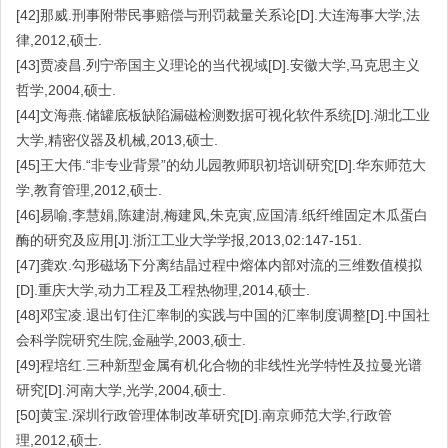
[42]那威.刑事附带民事赔偿与刑罚裁量关系论[D].大连海事大学,法
律,2012,硕士.
[43]贾凌昌.列宁帝国主义理论的当代视域[D].安徽大学,马克思主义
哲学,2004,硕士.
[44]文海燕.储罐底板缺陷漏磁检测数据可视化软件系统[D].湖北工业
大学,精密仪器及机械,2013,硕士.
[45]王大伟.“非专业背景”的幼儿园教师职初培训研究[D].华东师范大
学,教育管理,2012,硕士.
[46]易喻,李慧娟,陈建澍,梅建凤,朱克寅,应国清.纸纤维固定木瓜蛋白
酶的研究及应用[J].浙江工业大学学报,2013,02:147-151.
[47]龚欢.勾形磁场下分离结晶过程中熔体内部对流的三维数值模拟
[D].重庆大学,动力工程及工程热物理,2014,硕士.
[48]邓宝凌.退出钉住汇率制的实践与中国的汇率制度调整[D].中国社
会科学院研究生院,金融学,2003,硕士.
[49]程培红.三种新型金属有机化合物的非线性光学特性及拉曼光谱
研究[D].河南大学,光学,2004,硕士.
[50]黄宝.深圳行政管理体制改革研究[D].南京师范大学,行政管
理,2012,硕士.