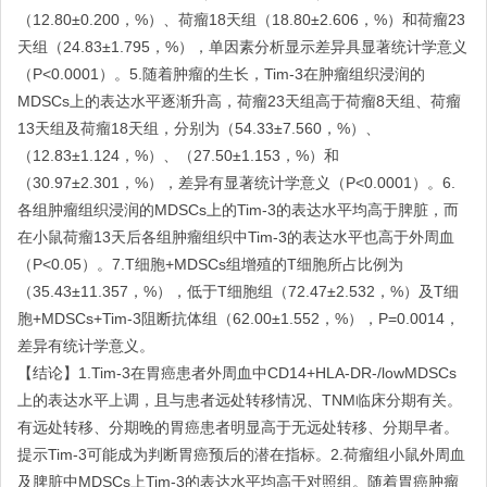
（12.80±0.200，%）、荷瘤18天组（18.80±2.606，%）和荷瘤23
天组（24.83±1.795，%），单因素分析显示差异具显著统计学意义
（P<0.0001）。5.随着肿瘤的生长，Tim-3在肿瘤组织浸润的
MDSCs上的表达水平逐渐升高，荷瘤23天组高于荷瘤8天组、荷瘤
13天组及荷瘤18天组，分别为（54.33±7.560，%）、
（12.83±1.124，%）、（27.50±1.153，%）和
（30.97±2.301，%），差异有显著统计学意义（P<0.0001）。6.
各组肿瘤组织浸润的MDSCs上的Tim-3的表达水平均高于脾脏，而
在小鼠荷瘤13天后各组肿瘤组织中Tim-3的表达水平也高于外周血
（P<0.05）。7.T细胞+MDSCs组增殖的T细胞所占比例为
（35.43±11.357，%），低于T细胞组（72.47±2.532，%）及T细
胞+MDSCs+Tim-3阻断抗体组（62.00±1.552，%），P=0.0014，
差异有统计学意义。
【结论】1.Tim-3在胃癌患者外周血中CD14+HLA-DR-/lowMDSCs
上的表达水平上调，且与患者远处转移情况、TNM临床分期有关。
有远处转移、分期晚的胃癌患者明显高于无远处转移、分期早者。
提示Tim-3可能成为判断胃癌预后的潜在指标。2.荷瘤组小鼠外周血
及脾脏中MDSCs上Tim-3的表达水平均高于对照组。随着胃癌肿瘤