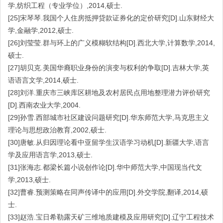
学,纺织工程（专业学位）,2014,硕士.
[25]宋琴琴.我国个人住房抵押贷款证券化的定价研究[D].山东财经大
学,金融学,2012,硕士.
[26]刘莹莹.群与环上的广义模糊软结构[D].西北大学,计算数学,2014,
硕士.
[27]胡贝克.美国华裔职业身份的演变与权利的争取[D].吉林大学,英
语语言文学,2014,硕士.
[28]刘洋.重庆市三峡库区耕地及农村居民点用地整理潜力评价研究
[D].西南农业大学,2004.
[29]孙雪.西部城市社区建设问题研究[D].华东师范大学,马克思主义
理论与思想政治教育,2002,硕士.
[30]唐敏.从归因理论看中亚留学生汉语学习动机[D].新疆大学,语言
学及应用语言学,2013,硕士.
[31]张海志.都梁长篇小说创作论[D].华中师范大学,中国现当代文
学,2013,硕士.
[32]曹睿.预测策略在同声传译中的应用[D].外交学院,翻译,2014,硕
士.
[33]赵浩.宝日希勒露天矿三维地质建模及应用研究[D].辽宁工程技术