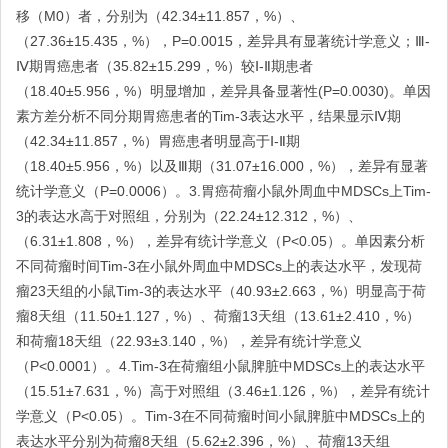
移（M0）者，分别为（42.34±11.857，%）、
（27.36±15.435，%），P=0.0015，差异具有显著统计学意义；Ⅲ-
Ⅳ期胃癌患者（35.82±15.299，%）较Ⅰ-Ⅱ期患者
（18.40±5.956，%）明显增加，差异具备显著性(P=0.0030)。单因
素方差分析不同分期胃癌患者的Tim-3表达水平，结果显示Ⅳ期
（42.34±11.857，%）胃癌患者明显高于Ⅰ-Ⅱ期
（18.40±5.956，%）以及Ⅲ期（31.07±16.000，%），差异有显著
统计学意义（P=0.0006）。3.胃癌荷瘤小鼠外周血中MDSCs上Tim-
3的表达水高于对照组，分别为（22.24±12.312，%）、
（6.31±1.808，%），差异有统计学意义（P<0.05）。单因素分析
不同荷瘤时间Tim-3在小鼠外周血中MDSCs上的表达水平，发现荷
瘤23天组的小鼠Tim-3的表达水平（40.93±2.663，%）明显高于荷
瘤8天组（11.50±1.127，%）、荷瘤13天组（13.61±2.410，%）
和荷瘤18天组（22.93±3.140，%），差异有统计学意义
（P<0.0001）。4.Tim-3在荷瘤组小鼠脾脏中MDSCs上的表达水平
（15.51±7.631，%）高于对照组（3.46±1.126，%），差异有统计
学意义（P<0.05）。Tim-3在不同荷瘤时间小鼠脾脏中MDSCs上的
表达水平分别为荷瘤8天组（5.62±2.396，%）、荷瘤13天组