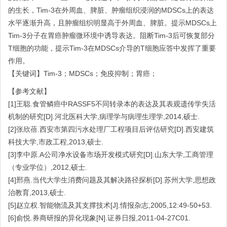
的生长，Tim-3在外周血、脾脏、肿瘤组织浸润的MDSCs上的表达
水平逐渐升高，且肿瘤组织明显高于外周血、脾脏。提示MDSCs上
Tim-3分子在胃癌肿瘤微环境中诱导表达。阻断Tim-3后可恢复部分
T细胞的功能，提示Tim-3在MDSCs介导的T细胞应答中发挥了重要
作用。
【关键词】Tim-3；MDSCs；免疫抑制；胃癌；
【参考文献】
[1]王聪.食管鳞癌中RASSF5不同转录本的表达及其表观遗传学失活
机制的研究[D].河北医科大学,病理学与病理生理学,2014,硕士.
[2]张欣蓓.西安市第四污水处理厂工程项目后评估研究[D].西安建筑
科技大学,市政工程,2013,硕士.
[3]李中原.A公司净水设备市场开发模式研究[D].山东大学,工商管理
（专业学位）,2012,硕士.
[4]邢燕.当代大学生消费问题及其解决路径探析[D].苏州大学,思想政
治教育,2013,硕士.
[5]赵立权.智能物流及其支撑技术[J].情报杂志,2005,12:49-50+53.
[6]俞悦.券商研报的异化现象[N].证券日报,2011-04-27C01.