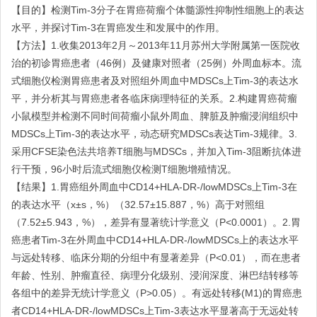
【目的】检测Tim-3分子在胃癌荷瘤个体髓源性抑制性细胞上的表达
水平，并探讨Tim-3在胃癌发生和发展中的作用。
【方法】1.收集2013年2月～2013年11月苏州大学附属第一医院收
治的初诊胃癌患者（46例）及健康对照者（25例）外周血标本。流
式细胞仪检测胃癌患者及对照组外周血中MDSCs上Tim-3的表达水
平，并分析其与胃癌患者各临床病理特征的关系。2.构建胃癌荷瘤
小鼠模型并检测不同时间荷瘤小鼠外周血、脾脏及肿瘤浸润组织中
MDSCs上Tim-3的表达水平，动态研究MDSCs表达Tim-3规律。3.
采用CFSE染色法共培养T细胞与MDSCs，并加入Tim-3阻断抗体进
行干预，96小时后流式细胞仪检测T细胞增殖情况。
【结果】1.胃癌组外周血中CD14+HLA-DR-/lowMDSCs上Tim-3在
的表达水平（x±s，%）（32.57±15.887，%）高于对照组
（7.52±5.943，%），差异有显著统计学意义（P<0.0001）。2.胃
癌患者Tim-3在外周血中CD14+HLA-DR-/lowMDSCs上的表达水平
与远处转移、临床分期的分组中有显著差异（P<0.01），而在患者
年龄、性别、肿瘤直径、病理分化级别、浸润深度、淋巴结转移等
各组中的差异无统计学意义（P>0.05）。有远处转移(M1)的胃癌患
者CD14+HLA-DR-/lowMDSCs上Tim-3表达水平显著高于无远处转