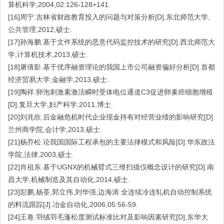
算机科学,2004,02:126-128+141.
[16]周宁.吉林省财政教育投入的问题与对策分析[D].东北师范大学,
公共管理,2012,硕士.
[17]孙海鹏.基于文件系统的恶意代码监控技术的研究[D].西北师范大
学,计算机技术,2013,硕士.
[18]屠倩影.基于优序融资理论的我国上市公司融资偏好分析[D].首都
经济贸易大学,金融学,2013,硕士.
[19]陶祥.卵泡刺激素激活瞬时受体电位通道C3促进卵巢癌细胞增殖
[D].复旦大学,妇产科学,2011,博士.
[20]刘兆欣.后金融危机时代企业现金持有对经营业绩的影响研究[D].
兰州商学院,会计学,2013,硕士.
[21]杨乔松.论我国国际工程承包的主要法律模式和风险[D].华东政法
学院,法律,2003,硕士.
[22]肖祖东.基于UGNX的机械臂式三维扫描仪概念设计的研究[D].南
昌大学,机械制造及其自动化,2014,硕士.
[23]彭鹏,杨荃,郭立伟,刘华强,边海涛.全连续冷连轧机自动控制系统
的料流跟踪[J].冶金自动化,2006,05:56-59.
[24]王卷.羽绒羽毛蓬松度测试标准比对及影响因素研究[D].东华大