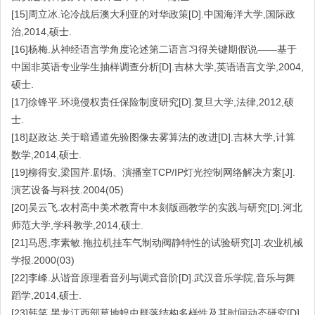
[15]周立冰.论冷战后澳大利亚的对华政策[D].中国海洋大学,国际政
治,2014,硕士.
[16]杨梅.从神经语言学角度论述第二语言习得关键期假说——基于
中国非英语专业学生抽样调查分析[D].吉林大学,英语语言文学,2004,
硕士.
[17]徐锋平.环境侵权责任保险制度研究[D].复旦大学,法律,2012,硕
士.
[18]赵政达.关于暗通道先验图像去雾算法的改进[D].吉林大学,计算
数学,2014,硕士.
[19]柳得安,梁国芹.剧场、演播室TCP/IP灯光控制网络解决方案[J].
演艺设备与科技.2004(05)
[20]吴云飞.农村高中美术教育中木刻版画教学的实践与研究[D].河北
师范大学,学科教学,2014,硕士.
[21]马恩,李素敏.拖拉机挂车气制动阀静特性的试验研究[J].农业机械
学报.2000(03)
[22]李峰.从谐音原理看音列与调式音阶[D].武汉音乐学院,音乐与舞
蹈学,2014,硕士.
[23]韩笑.黑龙江西部草地蝗虫群落结构多样性及其时间动态研究[D].