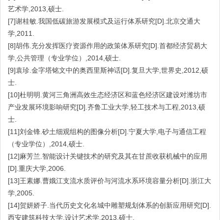
艺术学,2013,硕士.
[7]谢桂敏.我国低碳旅游发展模式及运行体系研究[D].北京交通大
学,2011.
[8]胡伟.充分发挥医疗资源作用的政策体系研究[D].首都经济贸易大
学,公共管理（专业学位）,2014,硕士.
[9]袁珍.金字塔铭文中的奥西里斯神话[D].复旦大学,世界史,2012,硕
士.
[10]杜明明.黄河三角洲高效生态经济区和蓝色经济区建设对潍坊市
产业发展环境影响研究[D].齐鲁工业大学,轻工技术与工程,2013,硕
士.
[11]刘金锋.砂土细观组构的图像分析[D].宁夏大学,电子与通信工程
（专业学位）,2014,硕士.
[12]麻芳兰.智能设计关键技术的研究及其在甘蔗收获机械中的应用
[D].重庆大学,2006.
[13]王素娜.曹娥江支流水质评价与河流水系环境容量分析[D].浙江大
学,2005.
[14]贺妍娇子.当代历史文化名城中雕塑规划体系的创新应用研究[D].
西安建筑科技大学,设计艺术学,2013,硕士.