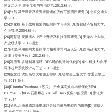
黑龙江大学,农业昆虫与害虫防治,2013,硕士.
[24]张然.基于噪音及投资者情绪的股价可预测性研究[D].北京交通大
学,2015.
[25]刘化檩.基于战略联盟的组织间学习研究[D].首都经济贸易大学,
企业管理,2004,硕士.
[26]芮慧慧.安徽省农业产业升级及科技保障研究[D].安徽农业大学,
产业经济学,2012,硕士.
[27]张坡.利用影响力受贿罪与相关罪异同及认定[D].西南政法大学,
法律（专业学位）,2012,硕士.
[28]冯德玉.多进制准循环LDPC码的构造与优化[D].华中科技大学,半
导体芯片系统设计与工艺,2013,硕士.
[29]倪文佳.沈阳高坎大桥施工控制[D].哈尔滨工业大学,交通运输工
程,2013,硕士.
[30]DilanthaThushara（苏贝）.贵金属高效非均相催化剂Pd-
BTP/SiO_2和Pd-石墨烯在Suzuki和Heck反应中的应用[D].浙江大
学,2014.
[31]吴执.水滴形态对输电线路导线电晕放电特性的影响[D].重庆大
学,电气工程,2014,硕士.