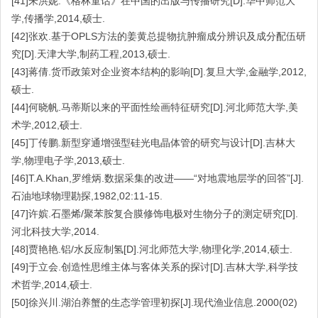
[41]朱洪妮.《格林童话》在中国的出版与传播研究[D].华中师范大
学,传播学,2014,硕士.
[42]张欢.基于OPLS方法的姜黄总提物抗肿瘤成分辨识及成分配伍研
究[D].天津大学,制药工程,2013,硕士.
[43]蒋倩.货币政策对企业资本结构的影响[D].复旦大学,金融学,2012,
硕士.
[44]何晓帆.马蒂斯以来的平面性绘画特征研究[D].河北师范大学,美
术学,2012,硕士.
[45]丁传鹏.新型穿通增强型硅光电晶体管的研究与设计[D].吉林大
学,物理电子学,2013,硕士.
[46]T.A.Khan,罗维炳.数据采集的改进——“对地震地层学的回答”[J].
石油地球物理勘探,1982,02:11-15.
[47]许嫔.石墨烯/聚苯胺复合膜修饰电极对生物分子的测定研究[D].
河北科技大学,2014.
[48]贾艳艳.铝/水反应制氢[D].河北师范大学,物理化学,2014,硕士.
[49]于立会.创造性思维主体与客体关系的探讨[D].吉林大学,科学技
术哲学,2014,硕士.
[50]徐兴川.湖泊养蟹的生态学管理初探[J].现代渔业信息.2000(02)