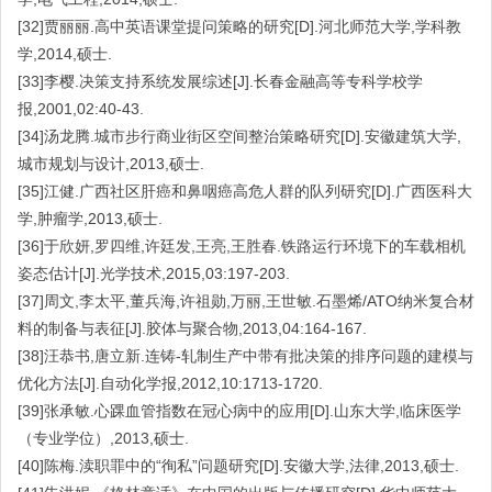
[32]贾丽丽.高中英语课堂提问策略的研究[D].河北师范大学,学科教
学,2014,硕士.
[33]李樱.决策支持系统发展综述[J].长春金融高等专科学校学
报,2001,02:40-43.
[34]汤龙腾.城市步行商业街区空间整治策略研究[D].安徽建筑大学,
城市规划与设计,2013,硕士.
[35]江健.广西社区肝癌和鼻咽癌高危人群的队列研究[D].广西医科大
学,肿瘤学,2013,硕士.
[36]于欣妍,罗四维,许廷发,王亮,王胜春.铁路运行环境下的车载相机
姿态估计[J].光学技术,2015,03:197-203.
[37]周文,李太平,董兵海,许祖勋,万丽,王世敏.石墨烯/ATO纳米复合材
料的制备与表征[J].胶体与聚合物,2013,04:164-167.
[38]汪恭书,唐立新.连铸-轧制生产中带有批决策的排序问题的建模与
优化方法[J].自动化学报,2012,10:1713-1720.
[39]张承敏.心踝血管指数在冠心病中的应用[D].山东大学,临床医学
（专业学位）,2013,硕士.
[40]陈梅.渎职罪中的“徇私”问题研究[D].安徽大学,法律,2013,硕士.