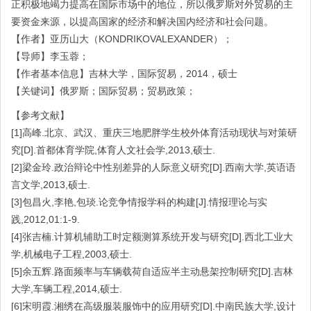
正积极地竭力提高在国际市场中的地位，所以俄罗斯对外贸易的主
要资金来源，以提高国家的经济和解决国内经济和社会问题。
【作者】亚历山大（KONDRIKOVALEXANDER）；
【导师】李玉蓉；
【作者基本信息】吉林大学，国际贸易，2014，硕士
【关键词】俄罗斯；国际贸易；贸易政策；
【参考文献】
[1]高峰.北京、武汉、重庆三地肥胖学生校外体育活动现状与对策研
究[D].首都体育学院,体育人文社会学,2013,硕士.
[2]梁金玲.政治辩论中性别差异的人际意义研究[D].西南大学,英语语
言文学,2013,硕士.
[3]包昌火,李艳,包琰.论竞争情报学科的构建[J].情报理论与实
践,2012,01:1-9.
[4]张吉楠.计算机辅助工时定额测算系统开发与研究[D].西北工业大
学,机械电子工程,2003,硕士.
[5]余五辉.路面频率与车辆载荷自适应半主动悬架控制研究[D].吉林
大学,车辆工程,2014,硕士.
[6]宋明霞.湘绣在高级服装服饰中的应用研究[D].中南民族大学,设计