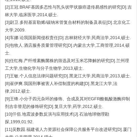
[2]王冠.BRAF基因多态性与乳头状甲状腺癌遗传易感性的研究[D].吉
林大学,临床医学,2014,硕士.
[3]尉卫.多羟基富勒烯/碳纳米管复合材料的制备及表征[D].北京化工
大学,2009.
[4]车娜.论我国新闻侵权责任[D].吉林财经大学,民商法学,2014,硕士.
[5]包牧人.酒店服务质量管理研究[D].内蒙古大学,工商管理,2014,硕
士.
[6]任红梅.产纤维素酶菌株的筛选及对玉米芯降解的研究[D].兰州理
工大学,生物化学与分子生物学,2013,硕士.
[7]王敏.个人信息法律问题研究[D].黑龙江大学,民商法学,2013,硕士.
[8]崔伊爽.我国刑事被害人补偿制度的构建[D].黑龙江大学,法
律,2012,硕士.
[9]王锋.小分子四元杂环的修饰、合成及其对EGFR酪氨酸激酶抑制
剂吉非替尼的修饰研究[D].复旦大学,药学,2012,硕士.
[10]仟佰.地震波参数反演与应用技术[J].石油地球物理勘
探,1999,01:92.
[11]吴数园.福建省人力资源社会保障公共服务平台改进研究[D].厦门