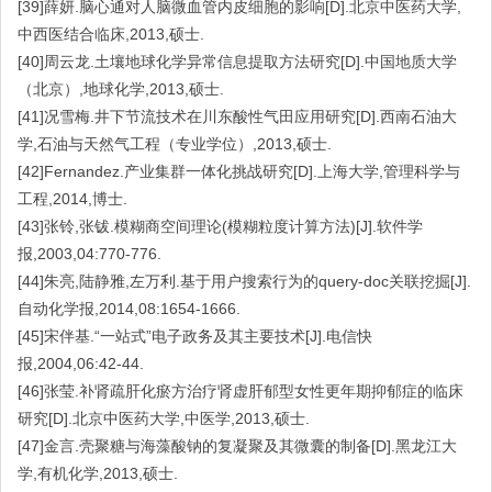
[39]薛妍.脑心通对人脑微血管内皮细胞的影响[D].北京中医药大学,
中西医结合临床,2013,硕士.
[40]周云龙.土壤地球化学异常信息提取方法研究[D].中国地质大学
（北京）,地球化学,2013,硕士.
[41]况雪梅.井下节流技术在川东酸性气田应用研究[D].西南石油大
学,石油与天然气工程（专业学位）,2013,硕士.
[42]Fernandez.产业集群一体化挑战研究[D].上海大学,管理科学与
工程,2014,博士.
[43]张铃,张钹.模糊商空间理论(模糊粒度计算方法)[J].软件学
报,2003,04:770-776.
[44]朱亮,陆静雅,左万利.基于用户搜索行为的query-doc关联挖掘[J].
自动化学报,2014,08:1654-1666.
[45]宋伴基.“一站式”电子政务及其主要技术[J].电信快
报,2004,06:42-44.
[46]张莹.补肾疏肝化瘀方治疗肾虚肝郁型女性更年期抑郁症的临床
研究[D].北京中医药大学,中医学,2013,硕士.
[47]金言.壳聚糖与海藻酸钠的复凝聚及其微囊的制备[D].黑龙江大
学,有机化学,2013,硕士.