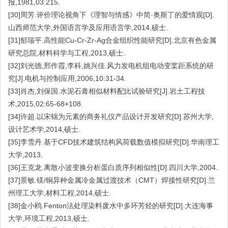
报,1981,03:215.
[30]周芳.评价理论视角下《理智与情感》中简·奥斯丁的爱情观[D].
山西师范大学,外国语言学及应用语言学,2014,硕士.
[31]郁瑞平.高性能Cu-Cr-Zr-Ag合金组织性能研究[D].北京有色金属
研究总院,材料科学与工程,2013,硕士.
[32]刘光德,邢作霞,李科,姚兴佳.风力发电机组电动变桨距系统的研
究[J].电机与控制应用,2006,10:31-34.
[33]肖杰,刘保国.水泥石膏相似材料配比试验研究[J].岩土工程技
术,2015,02:65-68+108.
[34]许超.以宋锦为元素的商务礼仪产品设计开发研究[D].苏州大学,
设计艺术学,2014,硕士.
[35]李雪丹.基于CFD技术建筑结构风荷载数值模拟研究[D].华南理工
大学,2013.
[36]王克龙.离散小波变换分析蛋白质序列相似性[D].四川大学,2004.
[37]景敏.镁/铜异种金属冷金属过渡技术（CMT）焊接性研究[D].兰
州理工大学,材料工程,2014,硕士.
[38]金小鸥.Fenton法处理染料废水中多环芳烃的研究[D].大连海事
大学,环境工程,2013,硕士.