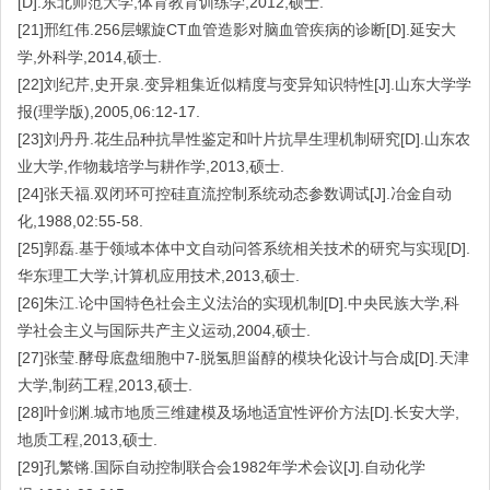
[D].东北师范大学,体育教育训练学,2012,硕士.
[21]邢红伟.256层螺旋CT血管造影对脑血管疾病的诊断[D].延安大
学,外科学,2014,硕士.
[22]刘纪芹,史开泉.变异粗集近似精度与变异知识特性[J].山东大学学
报(理学版),2005,06:12-17.
[23]刘丹丹.花生品种抗旱性鉴定和叶片抗旱生理机制研究[D].山东农
业大学,作物栽培学与耕作学,2013,硕士.
[24]张天福.双闭环可控硅直流控制系统动态参数调试[J].冶金自动
化,1988,02:55-58.
[25]郭磊.基于领域本体中文自动问答系统相关技术的研究与实现[D].
华东理工大学,计算机应用技术,2013,硕士.
[26]朱江.论中国特色社会主义法治的实现机制[D].中央民族大学,科
学社会主义与国际共产主义运动,2004,硕士.
[27]张莹.酵母底盘细胞中7-脱氢胆甾醇的模块化设计与合成[D].天津
大学,制药工程,2013,硕士.
[28]叶剑渊.城市地质三维建模及场地适宜性评价方法[D].长安大学,
地质工程,2013,硕士.
[29]孔繁锵.国际自动控制联合会1982年学术会议[J].自动化学