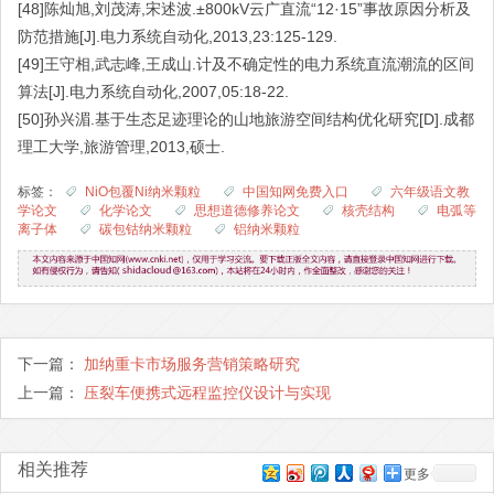
[48]陈灿旭,刘茂涛,宋述波.±800kV云广直流“12·15”事故原因分析及
防范措施[J].电力系统自动化,2013,23:125-129.
[49]王守相,武志峰,王成山.计及不确定性的电力系统直流潮流的区间
算法[J].电力系统自动化,2007,05:18-22.
[50]孙兴湄.基于生态足迹理论的山地旅游空间结构优化研究[D].成都
理工大学,旅游管理,2013,硕士.
标签：
NiO包覆Ni纳米颗粒
中国知网免费入口
六年级语文教
学论文
化学论文
思想道德修养论文
核壳结构
电弧等
离子体
碳包钴纳米颗粒
铝纳米颗粒
下一篇：
加纳重卡市场服务营销策略研究
上一篇：
压裂车便携式远程监控仪设计与实现
相关推荐
更多