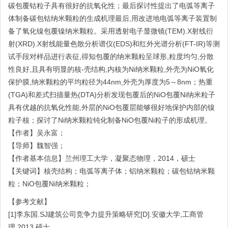
碳包覆钴粒子具有很好的抗氧化性；最后探讨性提出了电弧等离子
体制备碳包钴纳米颗粒的生成机理最后,用改进地电弧等离子装置制
备了氧化镍包覆镍纳米颗粒。采用透射电子显微镜(TEM).X射线衍
射(XRD).X射线能量色散分析谱仪(EDS)和红外光谱分析(FT-IR)等测
试手段对样品进行表征,得知包覆的纳米颗粒呈球形,粒度均匀,分散
性良好,且具有明显的核-壳结构,内核为Ni纳米颗粒,外壳为NiO氧化
保护膜,纳米颗粒的平均粒径为44nm,外壳为厚度为5～8nm；热重
(TGA)和差式扫描量热(DTA)分析发现包覆后的NiO包覆Ni纳米粒子
具有优越的抗氧化性能,外层的NiO包覆层能够很好地保护内部的镍
粒子核；探讨了Ni纳米颗粒钝化制备NiO包覆Ni粒子的形成机理。
【作者】吴永富；
【导师】魏智强；
【作者基本信息】兰州理工大学，凝聚态物理，2014，硕士
【关键词】核壳结构；电弧等离子体；铝纳米颗粒；碳包钴纳米颗
粒；NiO包覆Ni纳米颗粒；
【参考文献】
[1]李东国.SJ建筑公司竞争力提升策略研究[D].安徽大学,工商管
理,2013,硕士.