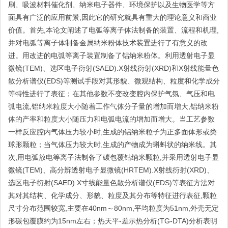
刷、吸波材料催化剂、纳米电子器件、环境保护以及生物医学等方
面具有广泛的应用前景,因此它的研究就具有重大的理论意义和商业
价值。首先,本论文阐述了电弧等离子体法制备的装置、流程和机理,
并对电弧等离子体制备金属纳米粉体技术装置进行了有意义的改
进。用改进的电弧等离子装置制备了铝纳米粉体。利用透射电子显
微镜(TEM)、选区电子衍射(SAED).X射线衍射(XRD)和X射线能量色
散分析谱仪(EDS)等测试手段对其形貌、微观结构、粒度和化学成分
等特性进行了表征；在其他参数不变改变腔内保护气氛、气压和电
弧电流,铝纳米粒度大小随着工作气体分子量的增加而增大,铝纳米粉
体的产率和粒度大小随压力和电弧电流的增加而增大。当工艺参数
一样反应腔内气体压力较小时,生成的铝纳米粒子为正多面体形或类
球形颗粒；当气体压力较大时,生成的产物成为蝌蚪状的纳米线。其
次,用电弧放电等离子法制备了碳包覆钴纳米颗粒,并采用透射电子显
微镜(TEM)、高分辨透射电子显微镜(HRTEM).X射线衍射(XRD)、
选区电子衍射(SAED).X寸线能量色散分析谱仪(EDS)等表征方法对
其对其结构、化学成分、形貌、粒度及其分布等特征进行表征,颗粒
尺寸分布范围较宽,主要在40nm～80nm,平均粒度为51nm,外壳无定
形碳包覆膜约为15nm左右；热天平-差示热分析(TG-DTA)分析表明