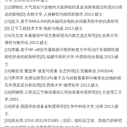
大学,公共管理,2014,硕士.
[12]谭铁红.大气混合污染物对大鼠肺组织及血清肺表面活性蛋白D表
达的影响[D].吉林大学,人体解剖与组织胚胎学,2013,硕士.
[13]赵力.基于SIMULINK的永磁同步电机在伺服系统中的仿真研究
[D].辽宁工程技术大学,电机与电器,2012,硕士.
[14]马文杰.长春版初中语文教材现当代散文选文研究[D].吉林大学,
课程与教学论,2013,硕士.
[15]李颖.基于NF-κB信号通路探讨熊胆粉复方中药治疗非酒精性脂
肪性肝炎的机制研究[D].福建中医药大学,中西医结合基础,2013,硕
士.
[16]梅安淮.覆盖率·速度与质量·生态环境[J].安徽林业.2003(04)
[17]李萍萍.光谱法研究CdTe量子点与丝裂霉素和卟啉类化合物的相
互作用及其分析应用[D].西南大学,物理化学,2013,硕士.
[18]郑晓明.入世后辽宁移动通信公司的发展对策研究[D].大连理工大
学,2001.
[19]宋波.我国存款准备金制度研究[D].华中科技大学,法律,2013,硕
士.
[20]高光亮.2010-2011年CUBS（北区）组织后卫攻、防能力的研究