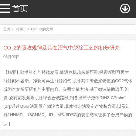
首页
首页 »
标签：“CO2”
中的文章
CO_2的吸收规律及其在沼气中脱除工艺的初步研究
06月02日
【摘要】随着社会的持续发展,能源危机越来越严重,探索新型可再生
能源刻不容缓。净化可再生能源沼气,脱除其中降低燃烧值的CO2气体
成为本文所要研究的主要内容。参照文献方法,基于微波辅助离子交
换-旋转蒸发溶剂脱除绿色合成路线,制备出离子液体[NH2-C3mim]
[Br],通过Mohr法测量产物溴含量,非水滴定法测定产物胺含量,以及进
行1HNMR、13CNMR、IR、MS和DSC的表征结果证实了合成产物的
[…]