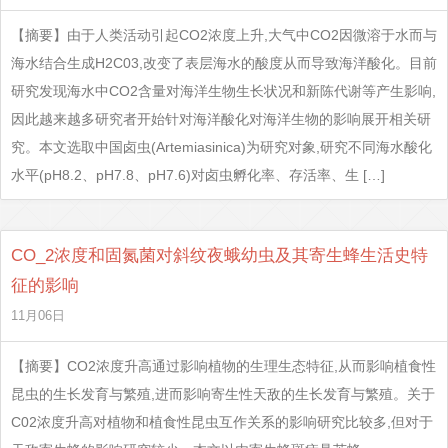
【摘要】由于人类活动引起CO2浓度上升,大气中CO2因微溶于水而与
海水结合生成H2C03,改变了表层海水的酸度从而导致海洋酸化。目前
研究发现海水中CO2含量对海洋生物生长状况和新陈代谢等产生影响,
因此越来越多研究者开始针对海洋酸化对海洋生物的影响展开相关研
究。本文选取中国卤虫(Artemiasinica)为研究对象,研究不同海水酸化
水平(pH8.2、pH7.8、pH7.6)对卤虫孵化率、存活率、生 […]
CO_2浓度和固氮菌对斜纹夜蛾幼虫及其寄生蜂生活史特
征的影响
11月06日
【摘要】CO2浓度升高通过影响植物的生理生态特征,从而影响植食性
昆虫的生长发育与繁殖,进而影响寄生性天敌的生长发育与繁殖。关于
C02浓度升高对植物和植食性昆虫互作关系的影响研究比较多,但对于