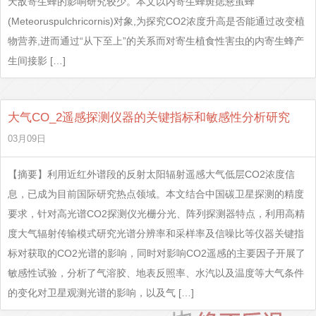
天敌寄生蜂的影响研究较少。本文以内寄生蜂斑痣悬茧蜂
(Meteoruspulchricornis)对象,为探究CO2浓度升高是否能通过改变植
物营养,进而通过“从下至上”的关系而对寄生植食性害虫的内寄生蜂产
生间接影 […]
大气CO_2遥感探测仪器的关键指标和敏感性分析研究
03月09日
【摘要】利用近红外谱段的反射太阳辐射遥感大气低层CO2浓度信
息，已成为目前国际研究热点领域。本文结合中国碳卫星探测的精度
要求，针对高光谱CO2探测仪光栅分光、阵列探测器特点，利用高精
度大气辐射传输模式研究光谱分辨率和采样率及信噪比等仪器关键指
标对获取的CO2光谱的影响，同时对影响CO2遥感的主要因子开展了
敏感性试验，分析了气溶胶、地表反照率、水汽以及温度等大气条件
的变化对卫星观测光谱的影响，以及气 […]