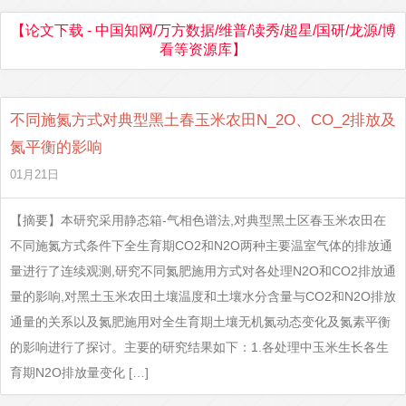
【论文下载 - 中国知网/万方数据/维普/读秀/超星/国研/龙源/博
看等资源库】
不同施氮方式对典型黑土春玉米农田N_2O、CO_2排放及
氮平衡的影响
01月21日
【摘要】本研究采用静态箱-气相色谱法,对典型黑土区春玉米农田在
不同施氮方式条件下全生育期CO2和N2O两种主要温室气体的排放通
量进行了连续观测,研究不同氮肥施用方式对各处理N2O和CO2排放通
量的影响,对黑土玉米农田土壤温度和土壤水分含量与CO2和N2O排放
通量的关系以及氮肥施用对全生育期土壤无机氮动态变化及氮素平衡
的影响进行了探讨。主要的研究结果如下：1.各处理中玉米生长各生
育期N2O排放量变化 […]