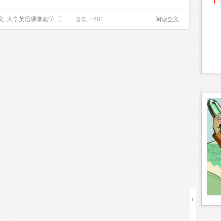
文
,
大学英语课堂教学
,
工业设计毕业论文
喜欢：681
,
广告论文
,
应用手段
阅读全文
,
情感教学法
,
情感过滤