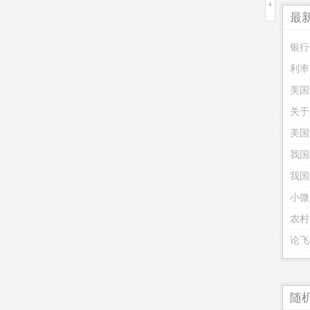
最
银行
利率
美国
关于
我国
小微
农村
论飞
随