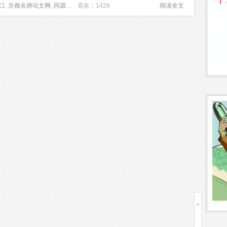
口
,
京都名师论文网
,
同源重组修复
喜欢：1428
,
图片排版
,
复制叉阻碍
,
检查点
阅读全文
,
美术教育论文
,
裂殖