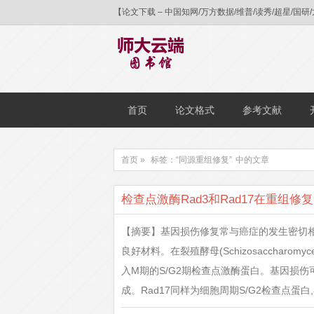
【论文下载 – 中国知网/万方数据/维普/读秀/超星
首页
论文格式
参考文献
首页 »
标签：“同源重组修复”
中的文章
检查点激酶Rad3和Rad17在重组
【摘要】基因损伤修复常与癌症的发生密切
良好材料。在裂殖酵母(Schizosaccharom
入M期的S/G2期检查点激酶蛋白。基因损伤
成。Rad17同样为细胞周期S/G2检查点蛋白