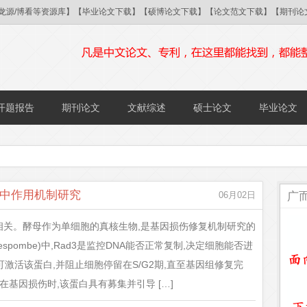
/国研/龙源/博看等资源库】【毕业论文下载】【硕博论文下载】【论文范文下载】【期
开题报告
期刊论文
文献综述
硕士论文
毕业论文
修复中作用机制研究
广
06月02日
相关。酵母作为单细胞的真核生物,是基因损伤修复机制研究的
ycespombe)中,Rad3是监控DNA能否正常复制,决定细胞能否进
可激活该蛋白,并阻止细胞停留在S/G2期,直至基因组修复完
,在基因损伤时,该蛋白具有募集并引导 […]