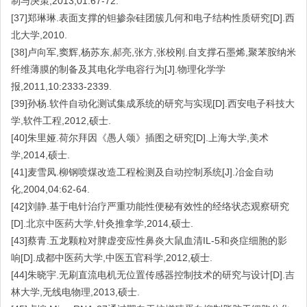
制与决策,2013,01:67-72.
[37]郑琳琳.表面支撑的钽掺杂硅团簇几何和电子结构性质研究[D].西
北大学,2010.
[38]卢向军,窦辉,杨苏东,郝亮,张方,张校刚.自支撑石墨烯,聚苯胺纳米
纤维薄膜的制备及其电化学电容行为[J].物理化学学
报,2011,10:2333-2339.
[39]孙杨.软件自动化测试集成系统的研究与实现[D].西安电子科技大
学,软件工程,2012,硕士.
[40]朱里娅.荷尔拜因《愚人颂》插图之研究[D].上海大学,美术
学,2014,硕士.
[41]麦雪凤.柳钢喷煤改造工程检测及自动控制系统[J].冶金自动
化,2004,04:62-64.
[42]刘静.基于电针治疗严重功能性便秘有效性的经络状态观察研究
[D].北京中医药大学,针灸推拿学,2014,硕士.
[43]蔡青.五龙颗粒对脾虚变应性鼻炎大鼠血清IL-5和炎症细胞的影
响[D].成都中医药大学,中医五官科学,2012,硕士.
[44]朱晓宇.无刷直流电机无位置传感器控制技术的研究与设计[D].吉
林大学,无线电物理,2013,硕士.