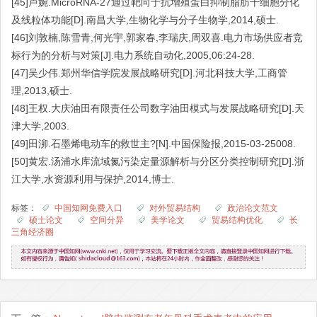
[45]卢婉.MicroRNA-27通过靶向于抗增殖蛋白抑制脂肪干细胞分化
及线粒体功能[D].南昌大学,生物化学与分子生物学,2014,硕士.
[46]刘敦楠,陈雪青,何光宇,郭家春,李瑞庆,周双喜.电力市场供应者竞
标行为的分析与对策[J].电力系统自动化,2005,06:24-28.
[47]吴少伟.郑州华信学院发展战略研究[D].河北科技大学,工商管
理,2013,硕士.
[48]王权.大庆油田有限责任公司数字油田模式与发展战略研究[D].天
津大学,2003.
[49]田泖.石墨烯电动车的救世主?[N].中国保险报,2015-03-25008.
[50]黄宏.汤浦水库流域氮污染定量源解析与分区分类控制研究[D].浙
江大学,水资源利用与保护,2014,博士.
标签：
中国知网免费入口
对外贸易结构
政治论文范文
硕士论文
空间分异
美学论文
贸易结构优化
长
三角经济圈