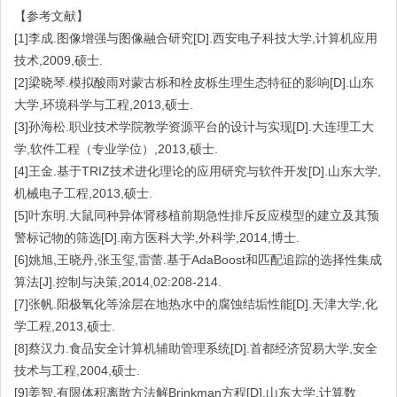
【参考文献】
[1]李成.图像增强与图像融合研究[D].西安电子科技大学,计算机应用
技术,2009,硕士.
[2]梁晓琴.模拟酸雨对蒙古栎和栓皮栎生理生态特征的影响[D].山东
大学,环境科学与工程,2013,硕士.
[3]孙海松.职业技术学院教学资源平台的设计与实现[D].大连理工大
学,软件工程（专业学位）,2013,硕士.
[4]王金.基于TRIZ技术进化理论的应用研究与软件开发[D].山东大学,
机械电子工程,2013,硕士.
[5]叶东明.大鼠同种异体肾移植前期急性排斥反应模型的建立及其预
警标记物的筛选[D].南方医科大学,外科学,2014,博士.
[6]姚旭,王晓丹,张玉玺,雷蕾.基于AdaBoost和匹配追踪的选择性集成
算法[J].控制与决策,2014,02:208-214.
[7]张帆.阳极氧化等涂层在地热水中的腐蚀结垢性能[D].天津大学,化
学工程,2013,硕士.
[8]蔡汉力.食品安全计算机辅助管理系统[D].首都经济贸易大学,安全
技术与工程,2004,硕士.
[9]姜智.有限体积离散方法解Brinkman方程[D].山东大学,计算数