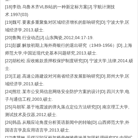
[18]李劲.乌鲁木齐VLBI站的一种新定标方案[J].宇航计测技
术.1997(03)
[19]魏可.要素多重聚集对区域经济增长的影响研究[D].宁波大学,区
域经济学,2013,硕士.
[20]鲁陶.行业动态[J].山东陶瓷,2012,04:17-19.
[21]彭媛.解放初期上海外商银行的退出研究（1949-1956）[D].上海
师范大学,中国近现代史基本问题研究,2013,硕士.
[22]胡松松.应收账款质押权保护制度研究[D].宁波大学,法律,2014,硕
士.
[23]王超.高速公路建设对河南省经济发展影响研究[D].郑州大学,区
域经济学,2013,硕士.
[24]熊壮.某市公安局信息网络安全防护方案的设计[D].四川大学,电
子与通信工程,2003,硕士.
[25]马朝军.基于地震波的弹丸落点定位方法研究[D].南京理工大学,
测试技术及仪器,2012,硕士.
[26]韩晶.从顺应论角度分析英语新闻中的转喻[D].山西师范大学,外
国语言学及应用语言学,2013,硕士.
[27]李慧敏.采煤沉陷区框架桥旁侧堆载地基加固机理研究[D].中国矿