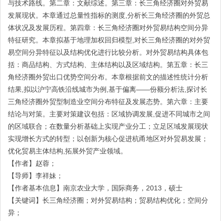
与技术路线。第二章：文献综述。第三章：长三角经济圈对外贸易
发展现状。本章通过总量性指标的测度,分析长三角经济圈的外贸总
体状况及发展历程。第四章：长三角经济圈对外贸易结构空间分异
特征研究。本章拟基于地理加权回归模型,对长三角经济圈的对外贸
易空间分异特征以及结构优化进行比较分析。对外贸易结构具体包
括：商品结构、方式结构、主体结构以及区域结构。第五章：长三
角经济圈外贸出口优势空间分布。本章根据前文的描述性统计分析
结果,拟以沪宁高铁沿线城市为例,基于偏离——份额分析法,探讨长
三角经济圈外贸型制造业空间分布特征及发展态势。第六章：主要
结论与对策。主要对策建议包括：区域协调发展,促进不同城市之间
的区域联合；在数量分析基础上实现产业分工；立足区域发展现状
实现增长方式的转型；以创新为核心促进杭甬地区对外贸易发展；
优化贸易主体结构,拓展外贸产业领域。
【作者】赵蓉；
【导师】李祥妹；
【作者基本信息】南京农业大学，国际商务，2013，硕士
【关键词】长三角经济圈；对外贸易结构；贸易结构优化；空间分
异；