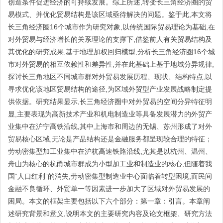
创造条件促进经济的可持续发展。综上所述,转变长三角经济圈的贸
易模式、并优化贸易结构是该区域亟待解决的问题。鉴于此,本文将
长三角经济圈16个城市作为研究对象,以传统国际贸易理论为基础,在
对外贸易与经济增长的关系理论的支撑下,借鉴前人有关贸易结构及
其优化的研究成果,基于地理加权回归模型,分析长三角经济圈16个城
市对外贸易的相互依赖性和差异性,并在此基础上基于地域分异规律,
探讨长三角地区不同城市群对外贸易发展历程、现状、结构特点,以
寻求优化该地区贸易结构的途径,为区域外贸型产业发展战略制定提
供依据。研究结果显示,长三角经济圈中对外贸易的空间分异特征明
显,主要表现为高新技术产业和机电制造业等具备发展潜力的外贸产
业集中在沪宁高铁沿线,其中上海市和周边的无锡、苏州形成了对外
贸易核心区域,无论是产品结构还是金融服务都呈现较合理的特征；
劳动密集型加工业集中在沪杭高速铁路沿线,尤其是以杭州、温州、
舟山为核心的杭甬城市群成为小型加工业和制造业的核心,但随着我
国“人口红利”的消失,劳动密集型制造业中心面临着转型困境,而民间
金融不良循环、外贸单一等因素进一步加大了区域对外贸易发展的
困局。本文的框架主要包括以下六个部分：第一章：引言。本章阐
述研究背景和意义,说明本文的主要研究内容及论文框架、研究方法