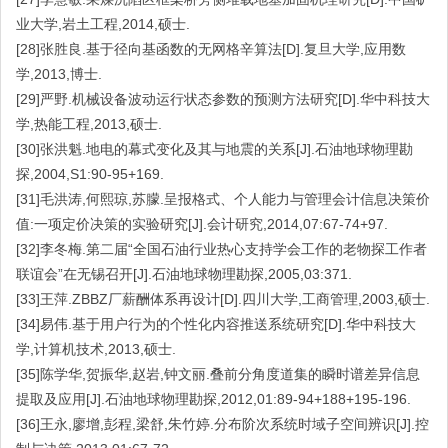
业大学,岩土工程,2014,硕士.
[28]张胜良.基于径向基函数的无网格辛算法[D].复旦大学,应用数
学,2013,博士.
[29]严野.机械设备波动运行状态参数的预测方法研究[D].华中科技大
学,热能工程,2013,硕士.
[30]张洪魁.地电的幕式变化及其与地震的关系[J].石油地球物理勘
探,2004,S1:90-95+169.
[31]毛洪涛,何熙琼,苏朦.呈报格式、个人能力与管理会计信息决策价
值:一项定价决策的实验研究[J].会计研究,2014,07:67-74+97.
[32]李冬梅.第二届“全国石油行业热心支持学会工作的老物探工作者
联谊会”在无锡召开[J].石油地球物理勘探,2005,03:371.
[33]王萍.ZBBZ厂薪酬体系再设计[D].四川大学,工商管理,2003,硕士.
[34]易伟.基于用户行为的个性化内容推送系统研究[D].华中科技大
学,计算机技术,2013,硕士.
[35]陈学华,贺振华,赵岩,钟文丽.叠前分角度道集的瞬时谱差异信息
提取及应用[J].石油地球物理勘探,2012,01:89-94+188+195-196.
[36]王永,廖增,彭程,梁舒,朱竹婷.分布阶次系统时域子空间辨识[J].控