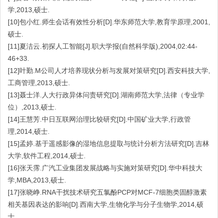
学,2013,硕士.
[10]包小红.师生会话有效性分析[D].华东师范大学,教育学原理,2001,
硕士.
[11]夏洁云.初探人工智能[J].职大学报(自然科学版),2004,02:44-
46+33.
[12]叶勤.M公司人才培养现状分析与发展对策研究[D].西安科技大学,
工商管理,2013,硕士.
[13]聂士洋.人大行政异体问责研究[D].湖南师范大学,法律（专业学
位）,2013,硕士.
[14]王慧芳.中日互联网治理比较研究[D].中国矿业大学,行政管
理,2014,硕士.
[15]孟婷.基于遥感影像的湿地信息提取与统计分析方法研究[D].吉林
大学,软件工程,2014,硕士.
[16]张天霈.广汽工业集团发展战略与实施对策研究[D].华中科技大
学,MBA,2013,硕士.
[17]张晓峥.RNA干扰技术研究五氯酚PCP对MCF-7细胞类固醇激素
相关基因表达的影响[D].西南大学,生物化学与分子生物学,2014,硕
士.