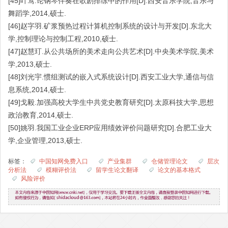
[45]叶莺.论钢琴伴奏在歌剧排练中的作用[D].西安音乐学院,音乐与
舞蹈学,2014,硕士.
[46]赵字羽.矿浆预热过程计算机控制系统的设计与开发[D].东北大
学,控制理论与控制工程,2010,硕士.
[47]赵慧玎.从公共场所的美术走向公共艺术[D].中央美术学院,美术
学,2013,硕士.
[48]刘光宇.惯组测试的嵌入式系统设计[D].西安工业大学,通信与信
息系统,2014,硕士.
[49]戈毅.加强高校大学生中共党史教育研究[D].太原科技大学,思想
政治教育,2014,硕士.
[50]姚羽.我国工业企业ERP应用绩效评价问题研究[D].合肥工业大
学,企业管理,2013,硕士.
标签：
中国知网免费入口
产业集群
仓储管理论文
层次
分析法
模糊评价法
留学生论文翻译
论文的基本格式
风险评价