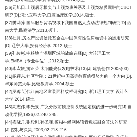
[36]元旭日.上颌后牙根尖与上颌窦底关系及上颌窦粘膜囊肿的CBCT
研究[D].河北医科大学,口腔临床医学,2014,硕士.
[37]樊莉萍.国际服务贸易视域下我国自然人流动法律规制研究[D].西
南大学,民商法学,2013,硕士.
[38]杜月.房地产投资信托基金在中国保障性住房融资中的运用研究
[D].辽宁大学,投资经济学,2012,硕士.
[39]孔俊彬.中粮地产深圳区域的战略选择[D].大连理工大
学,EMBA（专业学位）,2012,硕士.
[40]李宏毅,施正荣.太阳能光伏发电技术(13)[J].建筑创作.2005(03)
[41]杨颖东.社区学院：21世纪中国高等教育值得努力的一个方向[D].
华东师范大学,比较教育学,2004,硕士.
[42]罗蓉.近代江南地区童装面料纹样研究[D].浙江理工大学,设计艺
术学,2014,硕士.
[43]高志伟,李光泉.广义分散前馈控制系统固定模的进一步研究[J].自
动化学报,1996,02:240-245.
[44]梅晓丹,张毅刚,孙圣和.模糊神经网络语音数据融合算法的研究
[J].控制与决策,2003,02:213-216.