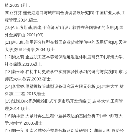
植,2003,硕士.
[9]豆芬芬.连云港港口与城市耦合协调发展研究[D].中国矿业大学,工
程管理,2014,硕士.
[10]A.E.考斯基,唐建,于润沧.矿山设计软件在帝国铁矿的应用[J].国
外金属矿山.2001(03)
[11]卢志红.信用评分模型在我国企业贷款评估中的应用研究[D].天津
大学,数量经济学,2004,硕士.
[12]柴文莉.企业职工基本养老保险延迟退休制度研究[D].郑州大学,
社会保障,2013,硕士.
[13]栾玉峰.在初中历史教学中实施体验性学习的研究与实践[D].东北
师范大学,教育,2003,硕士.
[14]李雪娇.厚壁螺旋管成型设备研究及有限元分析[D].吉林大学,材
料加工工程,2013,硕士.
[15]陈巍.Brio系列数控卧式车床市场开发策略[D].吉林大学,工商管
理,2014,硕士.
[16]汤祥忠.大鼠肝再生过程中差异表达的基因分析[D].华中师范大
学,动物学,2003,硕士.
[17]刘一良.湖南区域经济差异分析及对策研究[D].湖南大学,政治经