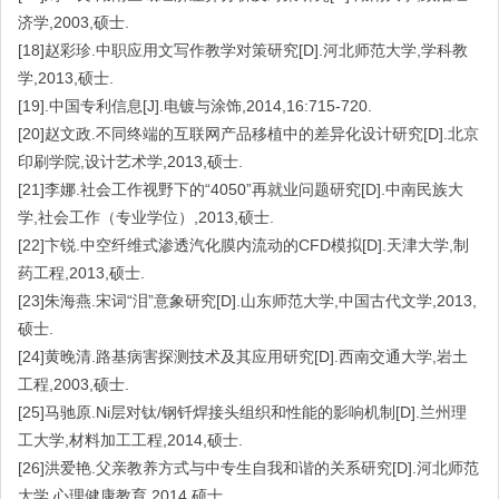
济学,2003,硕士.
[18]赵彩珍.中职应用文写作教学对策研究[D].河北师范大学,学科教
学,2013,硕士.
[19].中国专利信息[J].电镀与涂饰,2014,16:715-720.
[20]赵文政.不同终端的互联网产品移植中的差异化设计研究[D].北京
印刷学院,设计艺术学,2013,硕士.
[21]李娜.社会工作视野下的“4050”再就业问题研究[D].中南民族大
学,社会工作（专业学位）,2013,硕士.
[22]卞锐.中空纤维式渗透汽化膜内流动的CFD模拟[D].天津大学,制
药工程,2013,硕士.
[23]朱海燕.宋词“泪”意象研究[D].山东师范大学,中国古代文学,2013,
硕士.
[24]黄晚清.路基病害探测技术及其应用研究[D].西南交通大学,岩土
工程,2003,硕士.
[25]马驰原.Ni层对钛/钢钎焊接头组织和性能的影响机制[D].兰州理
工大学,材料加工工程,2014,硕士.
[26]洪爱艳.父亲教养方式与中专生自我和谐的关系研究[D].河北师范
大学,心理健康教育,2014,硕士.