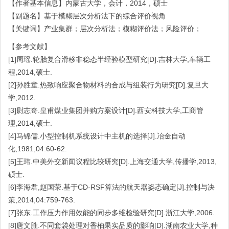
【作者基本信息】内蒙古大学，会计，2014，硕士
【副题名】基于模糊层次分析法下的综合评价视角
【关键词】产业集群；层次分析法；模糊评价法；风险评价；
【参考文献】
[1]周瑶.轮胎复合滑移非稳态半经验模型研究[D].吉林大学,车辆工
程,2014,硕士.
[2]孙胜童.热致响应聚合物材料的合成与组装行为研究[D].复旦大
学,2012.
[3]尉志奇.皇甫煤业集团并购方案设计[D].西安科技大学,工商管
理,2014,硕士.
[4]马锦儒.小型控制机系统设计中主机的选择[J].冶金自动
化,1981,04:60-62.
[5]王玮.中美外交新闻议程比较研究[D].上海交通大学,传播学,2013,
硕士.
[6]李海君,赵国荣.基于CD-RSF算法的航天器姿态确定[J].控制与决
策,2014,04:759-763.
[7]张东.工作压力作用效能的同步多维检验研究[D].浙江大学,2006.
[8]唐文胜.不同套袋处理对香柚果实品质的影响[D].湖南农业大学,种