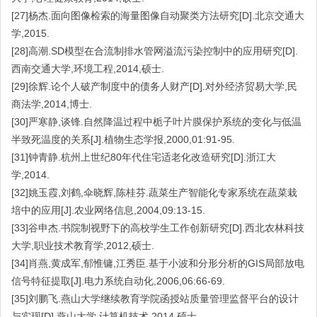
[27]杨杰.面向图像检索的海量图像自动聚类方法研究[D].北京交通大
学,2015.
[28]高潮.SD模型在合流制排水管网溢流污染控制中的应用研究[D].
西南交通大学,环境工程,2014,硕士.
[29]徐辉.论个人破产制度中的债务人财产[D].对外经济贸易大学,民
商法学,2014,博士.
[30]严寒静,谈锋.自然降温过程中栀子叶片膜保护系统的变化与低温
半致死温度的关系[J].植物生态学报,2000,01:91-95.
[31]钟青静.杭州上世纪80年代住宅适老化改造研究[D].浙江大
学,2014.
[32]姚玉霞,刘鹤,伞晓辉,陈桂芬.蔬菜生产智能化专家系统在蔬菜栽
培中的应用[J].农业网络信息,2004,09:13-15.
[33]谷申杰.书院制视野下的高校学生工作创新研究[D].西北农林科技
大学,职业技术教育学,2012,硕士.
[34]肖燕,黄成军,郁惟镛,江秀臣.基于小波和分形分析的GIS局部放电
信号特征提取[J].电力系统自动化,2006,06:66-69.
[35]刘鹏飞.燕山大学继续教育学院函授站质量管理监督平台的设计
与实现[D].燕山大学,计算机技术,2014,硕士.