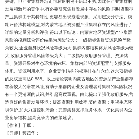
关键。但产业集群逐渐走向衰退的例子层出不穷,因此在产业集群的
发展和激烈的竞争中,有必要研究集群发展中存在的风险,同时资源型
产业集群由于其特殊性,更容易出现衰退现象。采用层次分析法、模
糊评价法构建模型,对内蒙古地区资源型产业集群存在的风险进行了
详细的定量分析和评价,得出以下结论：内蒙古地区资源型产业集群
风险的模糊综合评价结果为风险较大；一级指标集群资源风险等级
为较大,企业自身状况风险等级为大,集群内部结构体系风险等级为较
大,政府服务管理风险等级为大；二级指标政府服务管理、资源储
量、资源开采对生态环境的破坏、集群内部的资源配置与支撑服务
体系、资源利用水平、企业竞争结构的权重排在前六位,这六项指标
的总权重高达0.888。以上结论表明内蒙古地区的资源型产业集群存
在着较大的潜在风险,有助于集群内企业及管理者对集群的风险状况
有一个更清晰的认识,并引起高度重视。由此提出了强化政府服务,营
造良好的集群发展环境；提高资源利用效率,节约资源；重视生态环
境保护,加大力度控制污染；完善集群支撑服务体系；优化集群内企
业竞争结构,提高竞争力的政策建议。
【作者】于军；
【导师】颉茂华；