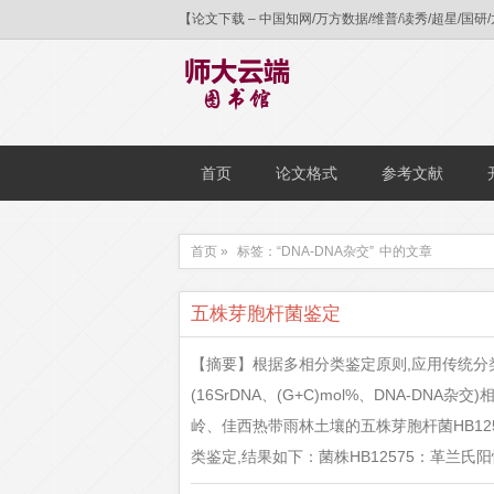
【论文下载 – 中国知网/万方数据/维普/读秀/超星
首页
论文格式
参考文献
首页 »
标签：“DNA-DNA杂交”
中的文章
五株芽胞杆菌鉴定
【摘要】根据多相分类鉴定原则,应用传统分类
(16SrDNA、(G+C)mol%、DNA-D
岭、佳西热带雨林土壤的五株芽胞杆菌HB12575、
类鉴定,结果如下：菌株HB12575：革兰氏阳性