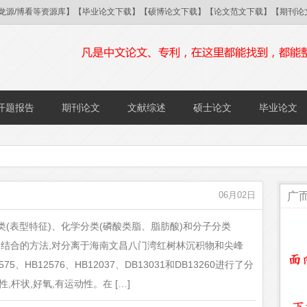
/国研/龙源/博看等资源库】【毕业论文下载】【硕博论文下载】【论文范文下载】【期
开题报告
期刊论文
文献综述
硕士论文
毕业论文
广
06月02日
(表型特征)、化学分类(磷酸类脂、脂肪酸)和分子分类
NA杂交)相结合的方法,对分离于海南文昌八门湾红树林沉积物和尖峰
HB12576、HB12037、DB13031和DB13260进行了分
,杆状,好氧,有运动性。在 […]