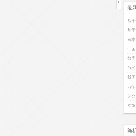
最
基于
基于
资本
中国
数字
我国
万荣
网络
随