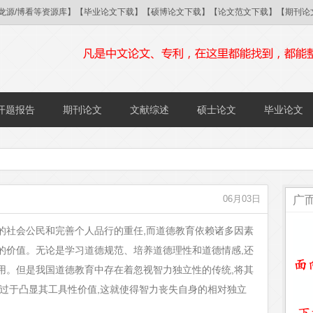
/国研/龙源/博看等资源库】【毕业论文下载】【硕博论文下载】【论文范文下载】【期
开题报告
期刊论文
文献综述
硕士论文
毕业论文
广
06月03日
的社会公民和完善个人品行的重任,而道德教育依赖诸多因素
的价值。无论是学习道德规范、培养道德理性和道德情感,还
用。但是我国道德教育中存在着忽视智力独立性的传统,将其
,过于凸显其工具性价值,这就使得智力丧失自身的相对独立