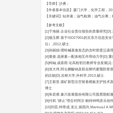
【导师】沙勇；
【作者基本信息】厦门大学，化学工程，20
【关键词】钻井液；油气检测；油气分离；P
【参考文献】
[1]于海丽.企业社会责任报告的质量研究[D].
[2]饶玉辉.基于ISO27001的京东方信息
位）,2012,硕士.
[3]孙丽娟.嘌呤碱基激发态的含时密度泛函理论研
[4]黄俊.选择素—配体相互作用动力学[D].重
[5]柯屾,成喜雨.论高校初任教师专业发展[J].当
[6]张大伟.阿仑膦酸钠及联合降钙素预防
的比较[D].吉林大学,外科学,2013,硕士.
[7]王新亚.煤矿新型沿空留巷模板支护技术及应
博士.
[8]朱若甫.秦川发展股份有限公司股票期权激励
[9]付莉.“静止”理念对阿沃·帕特钟鸣音乐创作
[10]刘芸,钟章成,龙云,操国兴,MarinusJ