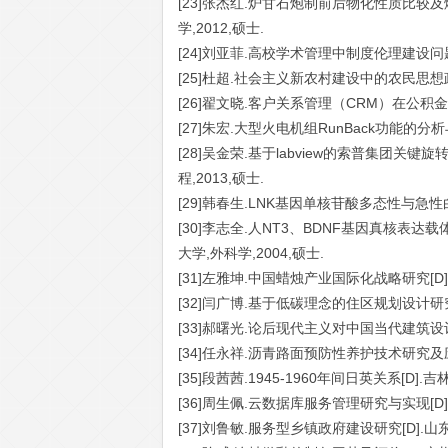
[23]张杰红.炉甘石炮制前后物化性质比较
学,2012,硕士.
[24]刘亚菲.高校学术管理中制度伦理建设问题研
[25]杜超.社会主义新农村建设中的农民思想政
[26]翟文晓.客户关系管理（CRM）在公积金管
[27]朱宏.大型火电机组RunBack功能的分析
[28]吴金荣.基于labview的索普集团关
程,2013,硕士.
[29]韩春生.LNK基因单核苷酸多态性与急性白
[30]李志全.人NT3、BDNF基因真核表
大学,外科学,2004,硕士.
[31]左雅坤.中国蜡烛产业国际化战略研究[D]
[32]闫广博.基于低碳理念的住区规划设计研究[
[33]郝曙光.论后现代主义对中国当代建筑设计的
[34]任永祥.沥青路面预防性养护技术研究及应用
[35]段茜茜.1945-1960年间日英关系[D].吉
[36]周生佩.云数据库服务管理研究与实现[D]
[37]刘鲁敏.服务型乡镇政府建设研究[D].山