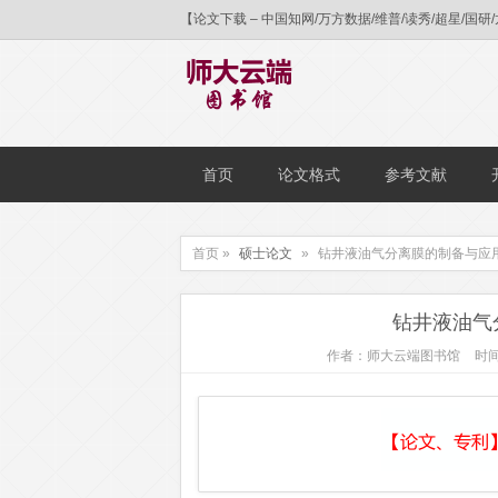
【论文下载 – 中国知网/万方数据/维普/读秀/超星
首页
论文格式
参考文献
首页 »
硕士论文
»
钻井液油气分离膜的制备与应
钻井液油气
作者：师大云端图书馆
时间