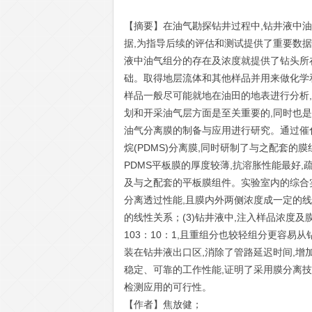
【摘要】在油气勘探钻井过程中,钻井液中
据,为指导后续的评估和测试提供了重要数
液中油气组分的存在及浓度就提供了钻头所
础。取得地层流体和其他样品并用来做化学
样品一般尽可能就地在油田的地表进行分析
划和开采油气层方面是至关重要的,同时也
油气分离膜的制备与应用进行研究。通过催
烷(PDMS)分离膜,同时研制了与之配套
PDMS平板膜的厚度较薄,抗溶胀性能最好,
及与之配套的平板膜组件。实验室内的综合实
分离透过性能,且膜内外两侧浓度成一定的线
的线性关系；(3)钻井液中,注入样品浓度及
103：10：1,且重组分也较轻组分更容易
装在钻井液出口区,消除了管路延迟时间,增
稳定、可靠的工作性能,证明了采用膜分离技术
检测应用的可行性。
【作者】焦放健；