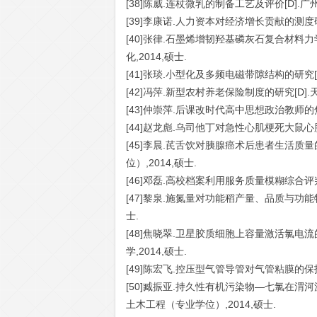
[38]陈威.连杖微乳的制备工艺及评价[D].广州
[39]李康诺.人力资本对经济增长贡献的测度研
[40]张律.石墨烯增韧羟基磷灰石复合材料力
化,2014,硕士.
[41]张琰.小型化及多频电磁带隙结构的研究[D
[42]冯萍.新型农村养老保险制度的研究[D].
[43]仲崇萍.后课改时代高中思想政治教师的焦
[44]赵龙彪.乌司他丁对急性心肌梗死大鼠心脏
[45]李晨.芪舌饮对胰腺癌术后患者生活质量
位）,2014,硕士.
[46]邓磊.高校档案利用服务质量模糊综合评判的
[47]黎泉.施氮量对功能稻产量、品质与功能特
士.
[48]焦晓翠.卫星胶质细胞上容量激活氯电流
学,2014,硕士.
[49]陈宏飞.控压型气管导管对气管粘膜的保护作
[50]臧振亚.持久性有机污染物—七氯在渭
土木工程（专业学位）,2014,硕士.