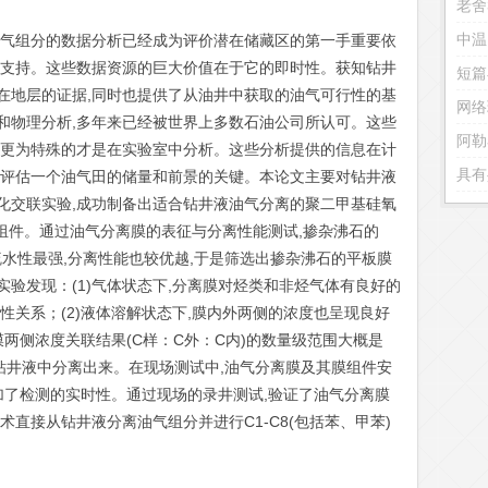
老舍
油气组分的数据分析已经成为评价潜在储藏区的第一手重要依
据支持。这些数据资源的巨大价值在于它的即时性。获知钻井
短篇
在地层的证据,同时也提供了从油井中获取的油气可行性的基
网络
和物理分析,多年来已经被世界上多数石油公司所认可。这些
阿勒
,更为特殊的才是在实验室中分析。这些分析提供的信息在计
是评估一个油气田的储量和前景的关键。本论文主要对钻井液
化交联实验,成功制备出适合钻井液油气分离的聚二甲基硅氧
的膜组件。通过油气分离膜的表征与分离性能测试,掺杂沸石的
疏水性最强,分离性能也较优越,于是筛选出掺杂沸石的平板膜
验发现：(1)气体状态下,分离膜对烃类和非烃气体有良好的
性关系；(2)液体溶解状态下,膜内外两侧的浓度也呈现良好
膜两侧浓度关联结果(C样：C外：C内)的数量级范围大概是
从钻井液中分离出来。在现场测试中,油气分离膜及其膜组件安
加了检测的实时性。通过现场的录井测试,验证了油气分离膜
直接从钻井液分离油气组分并进行C1-C8(包括苯、甲苯)