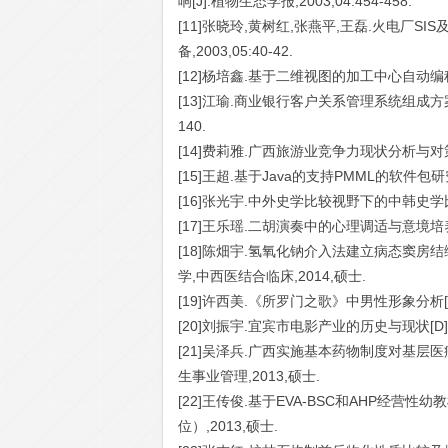
响[J].植物生态学报,2003,04:454-458.
[11]张晓玲,黄树红,张燕平,王磊.火电厂S
备,2003,05:40-42.
[12]杨培鑫.基于二维视图的加工中心自动编程
[13]江瑜.商业银行客户关系管理系统组成方案[J
140.
[14]费莉雅.广西旅游业竞争力现状分析与对策探
[15]王超.基于Java的支持PMML的软件包研
[16]张光宇.中外史学比较视野下的中韩史学比较研究
[17]王乐瑶.二胡演奏中的心理调适与意境培养[
[18]陈畑宇.氢氧化钠介入法建立病态窦房
学,中西医结合临床,2014,硕士.
[19]许西美.《所罗门之歌》中男性形象分析[D
[20]刘振宇.宜宾市电影产业的历史与现状[D].
[21]吴泽兵.广西实施基本药物制度对基层
生事业管理,2013,硕士.
[22]王传俊.基于EVA-BSC和AHP经营
位）,2013,硕士.