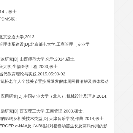
14，硕士
DMS膜；
北京交通大学,2013.
安全管理体系建设[D].北京邮电大学,工商管理（专业学
究[D].山西师范大学,化学,2014,硕士.
庆大学,生物医学工程,2003,硕士.
代教育理论与实践,2015,05:90-92.
骨质疏松老年人全髋关节置换后继发假体周围骨溶解及假体松动
用研究[D].中国矿业大学（北京）,机械设计及理论,2014,
研究[D].西安理工大学,工商管理,2003,硕士.
的影响及相关技术类型[D].天津音乐学院,作曲,2014,硕士.
.A.WERGER.α-NAA及UV-B辐射对栝楼幼苗生长及蒸腾作用的影