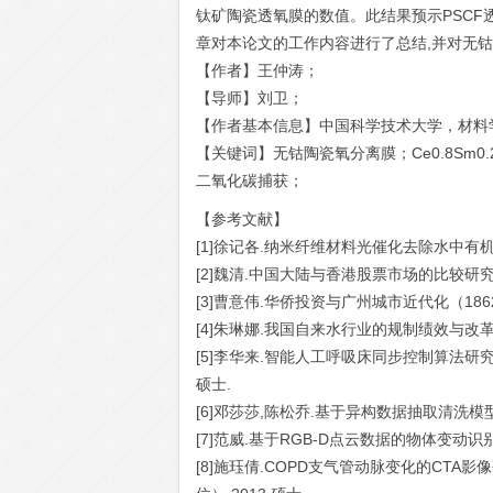
钛矿陶瓷透氧膜的数值。此结果预示PSC
章对本论文的工作内容进行了总结,并对无
【作者】王仲涛；
【导师】刘卫；
【作者基本信息】中国科学技术大学，材料学
【关键词】无钴陶瓷氧分离膜；Ce0.8Sm0.2O2-δLa
二氧化碳捕获；
【参考文献】
[1]徐记各.纳米纤维材料光催化去除水中有机污
[2]魏清.中国大陆与香港股票市场的比较研究[D
[3]曹意伟.华侨投资与广州城市近代化（1862-
[4]朱琳娜.我国自来水行业的规制绩效与改革路
[5]李华来.智能人工呼吸床同步控制算法研究与
硕士.
[6]邓莎莎,陈松乔.基于异构数据抽取清洗模型的元
[7]范威.基于RGB-D点云数据的物体变动识别
[8]施珏倩.COPD支气管动脉变化的CTA影