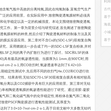
利用
古代
他含氧气氛中高效的分离纯氧,因此在纯氧制备,富氧空气生产
广泛的应用前景。在实际应用中,致密陶瓷透氧膜材料必须具
基于
构和化学稳定以及一定的机械强度。本论文围绕致密陶瓷透氧
研究工作。第一章为背景介绍与研究综述,首先阐述了致密陶瓷
小城
瓷透氧膜材料的种类,然后介绍了陶瓷透氧材料的制备方法及其
基于
膜反应器应用。第二章对不含Co的(SDC-LSF)双相复合陶
究。采用燃烧法一步合成了均一的SDC-LSF复合粉体,并对
LSF之间的离子内扩散行为进行了探讨。SDC和LSF的体
30)具有最高的氧渗透性能。当膜厚为1.1mm,在900℃时,用
l·cm-2·s-1;用CO吹扫时,氧渗透速率达到了6.42×10-
50h的长期稳定性测试中,先后用不同的吹扫气He,CO2和CO进行吹
。结果表明,无钴SDC70-LSF30双相复合膜具有相对较高
在氧分离以及CO2捕获中具有巨大的应用前景。第三章对无钴
3-s(PSCF)单相陶瓷透氧膜的氧渗透性能进行了研究。通过溶胶-凝胶
在氮气和二氧化碳气氛中的化学稳定性,将粉体在氮气和二氧化
。对致密PSCF陶瓷膜进行透氧性能测试,其厚度为
率达到了3.0×10-7nol·cm-2·s-1,高于目前文献中大多数无钴钙