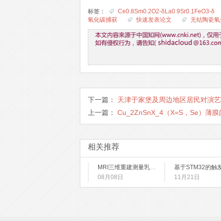
标签：
Ce0.8Sm0.2O2-δLa0.9Sr0.1FeO3-δ
氧化碳捕获
快速发表论文
无钴陶瓷氧
下一篇：
天津于家堡及周边地区居民对演艺
上一篇：
Cu_2ZnSnX_4（X=S，Se
相关推荐
MRI三维重建测量乳房体积的临床研究
08月08日
11月21日