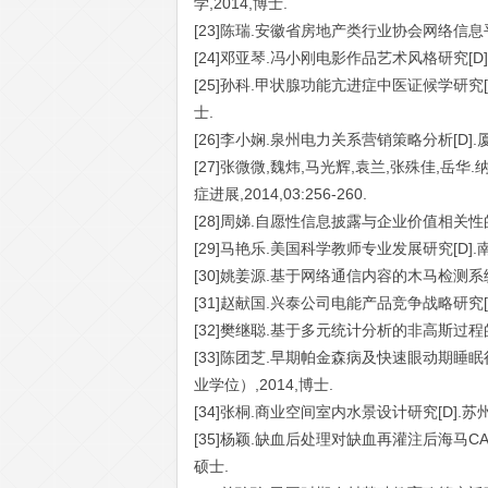
学,2014,博士.
[23]陈瑞.安徽省房地产类行业协会网络信息平台
[24]邓亚琴.冯小刚电影作品艺术风格研究[D]
[25]孙科.甲状腺功能亢进症中医证候学研究[
士.
[26]李小娴.泉州电力关系营销策略分析[D].厦
[27]张微微,魏炜,马光辉,袁兰,张殊佳,岳
症进展,2014,03:256-260.
[28]周娣.自愿性信息披露与企业价值相关性的实
[29]马艳乐.美国科学教师专业发展研究[D].
[30]姚姜源.基于网络通信内容的木马检测系统
[31]赵献国.兴泰公司电能产品竞争战略研究[D
[32]樊继聪.基于多元统计分析的非高斯过程的
[33]陈团芝.早期帕金森病及快速眼动期睡
业学位）,2014,博士.
[34]张桐.商业空间室内水景设计研究[D].苏
[35]杨颖.缺血后处理对缺血再灌注后海马CA
硕士.