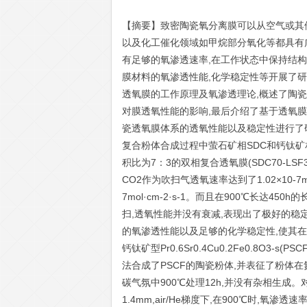
【摘要】致密陶瓷氧分离膜可以从空气或其
以及化工催化领域如甲烷部分氧化等都具有
有足够的氧渗透速率,在工作状态中保持结
膜材料的氧渗透性能,化学稳定性等开展了
透氧膜的工作原理及氧渗透理论,概述了陶
对膜透氧性能的影响,最后介绍了基于透氧膜的
瓷透氧膜体系的透氧性能以及稳定性进行了研
复合粉体合成过程中萤石矿相SDC和钙钛矿相
积比为7：3的双相复合透氧膜(SDC70-LSF
CO2作为吹扫气透氧速率达到了1.02×10-7mo
7mol·cm-2·s-1。而且在900℃长达4
扫,透氧性能并没有衰减,表现出了极好的稳定性
的氧渗透性能以及足够的化学稳定性,使其
钙钛矿型Pr0.6Sr0.4Cu0.2Fe0.8O
法合成了PSCF的陶瓷粉体,并表征了粉体
碳气氛中900℃处理12h,并没有杂相生成
1.4mm,air/He梯度下,在900℃时,氧渗透速