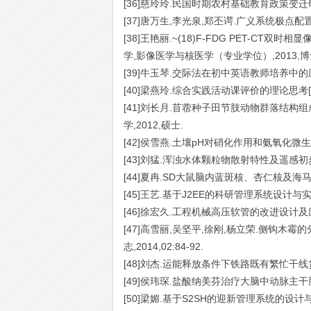
[36]慈玲玲.民国时期农村基础教育政策变迁研究
[37]唐万生,李光泉,郑丕谔.广义系统极点配置的一
[38]王艳丽.~(18)F-FDG PET-CT
学,影像医学与核医学（专业学位）,2013,博
[39]牛玉琴.交际法在初中英语教师培养中的应
[40]梁燕玲.综合实践活动课评价的理论思考[D
[41]刘长月.苜蓿种子田节肢动物群落结构组
学,2012,硕士.
[42]侯雪燕.土壤pH对硝化作用和氨氧化微生物
[43]刘猛.浑浊水体颗粒物散射特性及遥感初步
[44]夏冉.SD大鼠脑内蓝斑核、杏仁核及海马
[45]王艺.基于J2EE的科研管理系统设计与实现
[46]徐宏久.工程机械高压软管的改进设计及应用
[47]高雪丽,吴坚平,徐刚,杨立荣.侧钩木霉
志,2014,02:84-92.
[48]刘杰.运能释放条件下铁路既有繁忙干线货
[49]侯玮琛.盐酸纳美芬治疗大脑中动脉主干脑
[50]梁媚.基于S2SH的迎新管理系统的设计与实