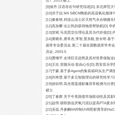
位）,2013,硕士.
[9]侯丹.汉语存在句研究综述[D].东北师范大学
[10]洪于喆.MA SiBCN陶瓷的高温氧化规律
[11]秦春艳.祁连山冻土区天然气水合物微生物
[12]高加攀.论公民的获得物质帮助权[D].华侨
[13]贺斌.马克思交往理论及其当代价值[D].
[14]黄晓冬,唐常杰,李智,普东航,曾令明
据库专业委员会.第二十届全国数据库学术会
员会:,2003:5.
[15]曹继平.全球巨灾趋势及其对世界保险业的
[16]王欣.音随乐动 歌由心生[D].西安音乐学院
[17]于蒙.基于多Agent的集装箱码头生产调度
[18]刘奇慧.基于多元智能理论的研究性学习评价
[19]徐钰明.高光谱遥感影像异常检测与分类技
硕士.
[20]丁春辉.关于中美国债市场联动性及其影响
[21]赵伟.级联胁迫厌氧污泥以提高PTA废水降
[22]吴侃.丹参酮IIA抑制UVB照射诱导的