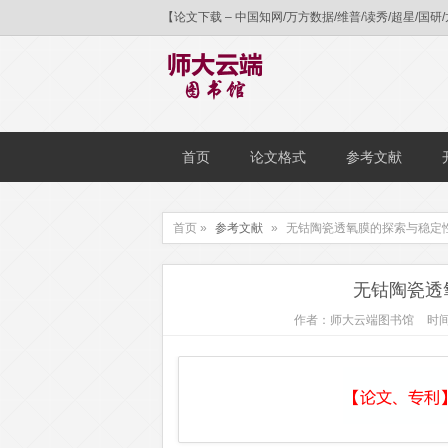
【论文下载 – 中国知网/万方数据/维普/读秀/超星
首页
论文格式
参考文献
首页 »
参考文献
»
无钴陶瓷透氧膜的探索与稳定
无钴陶瓷透
作者：师大云端图书馆
时间