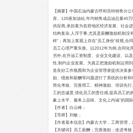
【摘要】中国石油内蒙古呼和浩特销售分公司
库、120座加油站,年均销售成品油总量40
供应商,承担着为首府地区经济发展、社会
结构复杂,人浮于事,尤其是薪酬激励机制没有
样”；再加上客观上存在“员工身份”歧视,合
员工心理严重失衡。以2012年为例,合同化用
另外,在升油工资制度、企业文化建设、以
性,制约企业发展。为真正把激励机制运用到
造良好工作氛围和为企业管理者提供决策参
励、绩效和薪酬等问题进行了系统的分析和
简化考核、完善用工、精神激励、培训先行
工的忠诚度,强化员工的责任感,提高员工的
象上水平、服务上品味、文化上内涵”的国
【作者】白云峰；
【导师】刘敏；
【作者基本信息】内蒙古大学，工商管理，2
【关键词】员工薪酬；完善激励；改进考核