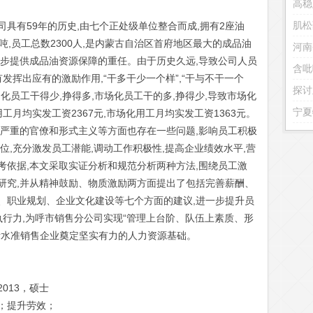
高稳
肌松
具有59年的历史,由七个正处级单位整合而成,拥有2座油
万吨,员工总数2300人,是内蒙古自治区首府地区最大的成品油
河南
进步提供成品油资源保障的重任。由于历史久远,导致公司人员
发挥出应有的激励作用,“干多干少一个样”,“干与不干一个
同化员工干得少,挣得多,市场化员工干的多,挣得少,导致市场化
工月均实发工资2367元,市场化用工月均实发工资1363元。
及严重的官僚和形式主义等方面也存在一些问题,影响员工积极
位,充分激发员工潜能,调动工作积极性,提高企业绩效水平,营
考依据,本文采取实证分析和规范分析两种方法,围绕员工激
研究,并从精神鼓励、物质激励两方面提出了包括完善薪酬、
、职业规划、企业文化建设等七个方面的建议,进一步提升员
执行力,为呼市销售分公司实现“管理上台阶、队伍上素质、形
际水准销售企业奠定坚实有力的人力资源基础。
013，硕士
；提升劳效；