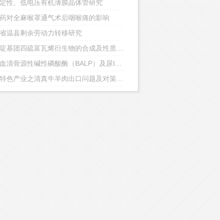
定性、低电压有机薄膜晶体管研究
药对全麻喉罩通气术后咽喉痛的影响
省温县剩余劳动力转移研究
含吡啶基团四硫富瓦烯衍生物的合成及性质研究
探讨血清骨源性碱性磷酸酶（BALP）及尿Ⅰ型胶原交联氨基末端肽（uNTX）的表达在实体瘤骨转移诊治中的临床意义
宁夏特色产业之清真牛羊肉出口问题及对策研究