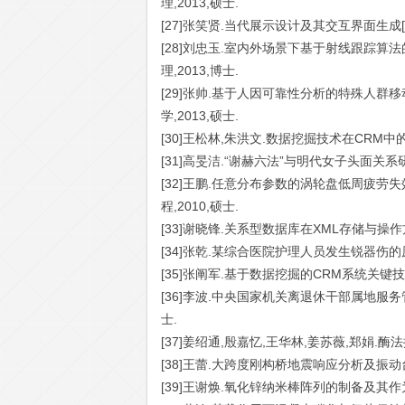
理,2013,硕士.
[27]张笑贤.当代展示设计及其交互界面生成[D
[28]刘忠玉.室内外场景下基于射线跟踪算法
理,2013,博士.
[29]张帅.基于人因可靠性分析的特殊人群移
学,2013,硕士.
[30]王松林,朱洪文.数据挖掘技术在CRM中的应用[
[31]高旻洁.“谢赫六法”与明代女子头面关系研
[32]王鹏.任意分布参数的涡轮盘低周疲劳失
程,2010,硕士.
[33]谢晓锋.关系型数据库在XML存储与操作方
[34]张乾.某综合医院护理人员发生锐器伤的原
[35]张阐军.基于数据挖掘的CRM系统关键技术
[36]李波.中央国家机关离退休干部属地服务管
士.
[37]姜绍通,殷嘉忆,王华林,姜苏薇,郑娟.酶
[38]王蕾.大跨度刚构桥地震响应分析及振动台试
[39]王谢焕.氧化锌纳米棒阵列的制备及其作为