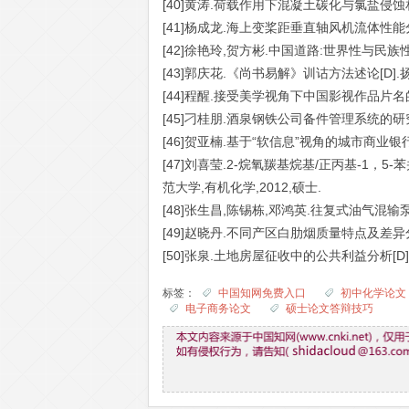
[40]黄涛.荷载作用下混凝土碳化与氯盐侵蚀相
[41]杨成龙.海上变桨距垂直轴风机流体性能分析
[42]徐艳玲,贺方彬.中国道路:世界性与民族性双重
[43]郭庆花.《尚书易解》训诂方法述论[D].
[44]程醒.接受美学视角下中国影视作品片名的法
[45]刁桂朋.酒泉钢铁公司备件管理系统的研究[
[46]贺亚楠.基于“软信息”视角的城市商业银行
[47]刘喜莹.2-烷氧羰基烷基/正丙基-1，
范大学,有机化学,2012,硕士.
[48]张生昌,陈锡栋,邓鸿英.往复式油气混输泵输入
[49]赵晓丹.不同产区白肋烟质量特点及差异分析
[50]张泉.土地房屋征收中的公共利益分析[D]
标签：
中国知网免费入口
初中化学论文
电子商务论文
硕士论文答辩技巧