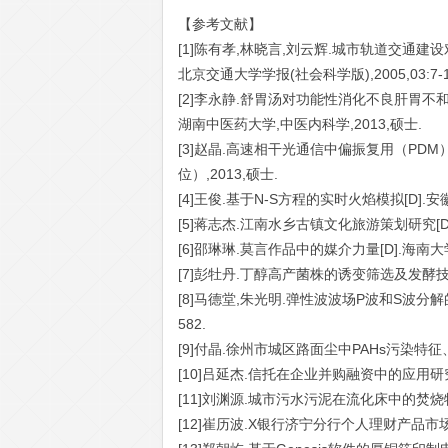
【参考文献】
[1]陈有孝,林晓言,刘云辉.城市轨道交通建
北京交通大学学报(社会科学版),2005,03:7-1
[2]李永静.舒胃汤对功能性消化不良肝胃不和
湖南中医药大学,中医内科学,2013,硕士.
[3]赵晶.高速相干光通信中偏振复用（PDM
位）,2013,硕士.
[4]王俊.基于N-S方程的实时火焰模拟[D].安
[5]蒋志杰.江南水乡古镇文化旅游策划研究[D]
[6]邵琳琳.莫言作品中的媒介力量[D].海南大
[7]彭牡丹.丁醇高产菌株的诱变筛选及发酵技术
[8]马德堂,朱光明.弹性波波场P波和S波分解的数值
582.
[9]付晶.徐州市城区路面尘中PAHs污染特征、
[10]吕延杰.信托在企业并购融资中的应用研究[
[11]刘渊源.城市污水污泥在流化床中的焚烧特
[12]崔历波.X银行济宁分行个人理财产品市场