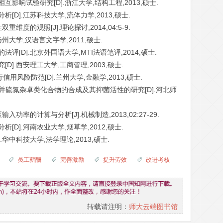
互影响试验研究[D].浙江大学,结构工程,2013,硕士.
[D].江苏科技大学,流体力学,2013,硕士.
维度的观照[J].理论探讨,2014,04:5-9.
扬州大学,汉语言文字学,2011,硕士.
译[D].北京外国语大学,MTI法语笔译,2014,硕士.
D].西安理工大学,工商管理,2003,硕士.
信用风险防范[D].兰州大学,金融学,2013,硕士.
5-苯并硫氮杂卓类化合物的合成及其抑菌活性的研究[D].河北师
功率的计算与分析[J].机械制造,2013,02:27-29.
[D].河南农业大学,烟草学,2012,硕士.
.华中科技大学,法学理论,2013,硕士.
员工薪酬
完善激励
提升劳效
改进考核
转载请注明：
师大云端图书馆