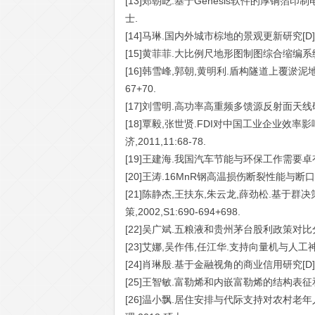
[13]郑朝屹.基于Genesis软件的厚铜箔印
士.
[14]马琳.国内外城市棕地的景观更新研究[D]
[15]黄菲菲.大比例尺地形图制图综合缩编系统设
[16]韩雪峰,郭朝,黄明利.盾构隧道上覆淤泥地层
67+70.
[17]刘雪明.高功率高重频多馈源反射面天线研
[18]覃毅,张世贤.FDI对中国工业企业效
济,2011,11:68-78.
[19]王建海.我国汽车节能与环保工作需要卓有成
[20]王涛.16MnR钢高温损伤断裂性能与断口
[21]陈静杰,王扶东,朱云龙,薛劲松.基于群
策,2002,S1:690-694+698.
[22]吴广斌.五粮液和贵州茅台股利政策对比分
[23]艾娜,吴作伟,任江华.支持向量机与人工神经网
[24]肖琳殷.基于金融视角的商业信用研究[D].
[25]王智敏.富勒烯和内嵌富勒烯的结构表征和D
[26]温小飘.居住安排与代际支持对农村老