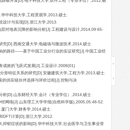
制电路板开发[D].电子科技大学,软件工程（专业学位）,2012,硕
.华中科技大学,工程景观学,2013,硕士.
计与实现[D].浙江大学,2013.
对地表沉降的影响分析[J].工程建设与设计,2014,09:65-
究[D].西南交通大学,电磁场与微波技术,2014,硕士.
率影响的路径——基于中国工业分行业的实证研究[J].中国工业经
效的飞跃式发展[J].工业设计.2008(01)
分形特征关系的研究[D].安徽建筑大学,工程力学,2013,硕士.
决策的供应链伙伴选择与评价过程[J].控制与决
析[D].山东财经大学,会计（专业学位）,2014,硕士.
络[J].山东理工大学学报(自然科学版),2005,05:48-52.
厦门大学,财务学,2014,硕士.
FT计算[D].浙江大学,2012.
年人抑郁症状的影响[D].华中科技大学,社会医学与卫生事业管